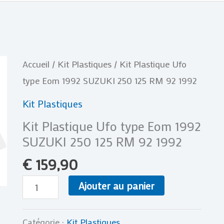
quantité
Accueil
/
Kit Plastiques
/ Kit Plastique Ufo
de
type Eom 1992 SUZUKI 250 125 RM 92 1992
Kit
Kit Plastiques
Plastique
Kit Plastique Ufo type Eom 1992
Ufo
SUZUKI 250 125 RM 92 1992
type
€
159,90
Eom
1992
Ajouter au panier
SUZUKI
250
Catégorie :
Kit Plastiques