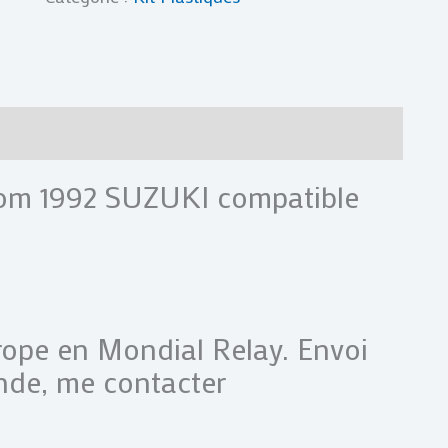
125
RM
92
1992
res
Avis (0)
Eom 1992 SUZUKI compatible
urope en Mondial Relay. Envoi
nde, me contacter