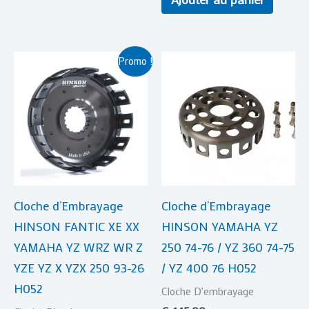
Le
Le
Promo !
prix
prix
initial
actuel
était :
est :
€ 449,00.
€ 415,00.
Cloche d’Embrayage
Cloche d’Embrayage
HINSON FANTIC XE XX
HINSON YAMAHA YZ
YAMAHA YZ WRZ WR Z
250 74-76 / YZ 360 74-75
YZE YZ X YZX 250 93-26
/ YZ 400 76 H052
H052
Cloche D'embrayage