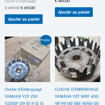
€
445,00
Cloche D'embrayage
€
449,00
€
415,00
Ajouter au panier
Ajouter au panier
Le
Le
Promo !
prix
prix
initial
actuel
était :
est :
€ 417,00.
€ 359,00.
Cloche d’Embrayage
CLOCHE D’EMBRAYAGE
YAMAHA YZF 250
YAMAHA YZF WRF 400
YZ250F 09 10 11 12 13
98 99 00 5BE-16150-00