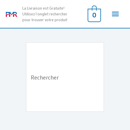
Aller
Men
La Livraison est Gratuite!
au
0
Utilisez l'onglet rechercher
pour trouver votre produit
contenu
princ