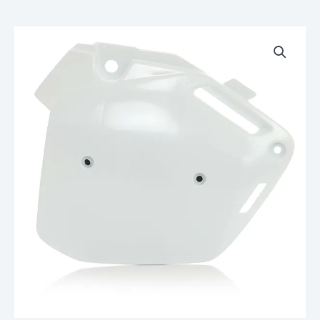
quantité
de
Plaques
Latérales
ACERBIS
Blanche
CR
500
95
96
97
98
99
00