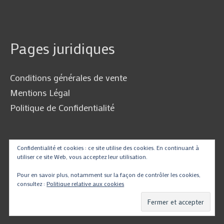
Pages juridiques
Conditions générales de vente
Mentions Légal
Politique de Confidentialité
Traduire
Confidentialité et cookies : ce site utilise des cookies. En continuant à
utiliser ce site Web, vous acceptez leur utilisation.
Pour en savoir plus, notamment sur la façon de contrôler les cookies,
consultez :
Politique relative aux cookies
Powered by
Translate