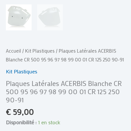
01
CR
125
250
90-
91
Accueil
/
Kit Plastiques
/ Plaques Latérales ACERBIS
Blanche CR 500 95 96 97 98 99 00 01 CR 125 250 90-91
Kit Plastiques
Plaques Latérales ACERBIS Blanche CR
500 95 96 97 98 99 00 01 CR 125 250
90-91
€
59,00
Disponibilité :
1 en stock