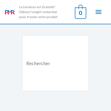
Aller
Men
La Livraison est Gratuite!
au
0
Utilisez l'onglet rechercher
pour trouver votre produit
contenu
princ