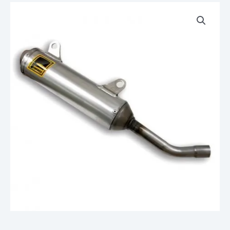
quantité
de
Silencieux
d'échappement
Aluminium
FRESCO
HONDA
CR
125
1989
89