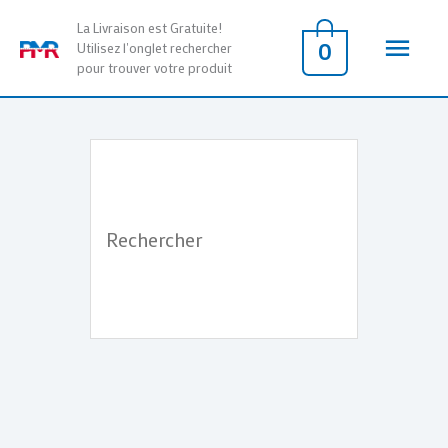
Aller
Men
La Livraison est Gratuite!
au
0
Utilisez l'onglet rechercher
pour trouver votre produit
contenu
princ