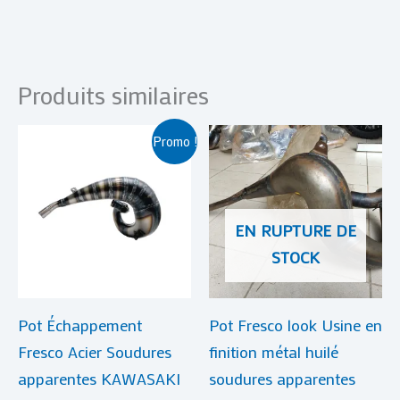
Produits similaires
Le
Le
Promo !
prix
prix
initial
actuel
était :
est :
€ 409,00.
€ 389,00.
EN RUPTURE DE
STOCK
Pot Échappement
Pot Fresco look Usine en
Fresco Acier Soudures
finition métal huilé
apparentes KAWASAKI
soudures apparentes