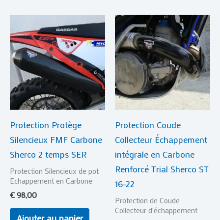
Protection Protège
Protection Coude
Silencieux FMF Carbone
Collecteur Échappement
Sherco 2 temps SER
intégrale en Carbone
Renforcé Trial Sherco ST
Protection Silencieux de pot
Echappement en Carbone
16-22
€
98,00
Protection de Coude
Collecteur d'échappement
Ajouter au panier