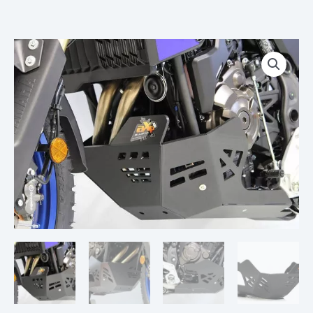
quantité
de
Sabot
Adventure
AXP
YAMAHA
TENERE
700
22-
24
YAMAHA
TENERE
700