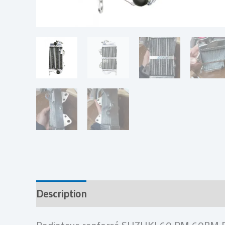
Description
Informations complémentai
Radiateur renforcé SUZUKI 60 RM 60RM