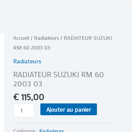
quantité
Accueil
/
Radiateurs
/ RADIATEUR SUZUKI
de
RM 60 2003 03
RADIATEUR
Radiateurs
SUZUKI
RADIATEUR SUZUKI RM 60
RM
2003 03
60
€
115,00
2003
03
Ajouter au panier
Catégorie :
Radiateurs