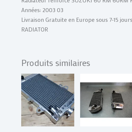
Années: 2003 03
Livraison Gratuite en Europe sous 7-15 jour
RADIATOR
Produits similaires
P
d
p
€
à
€