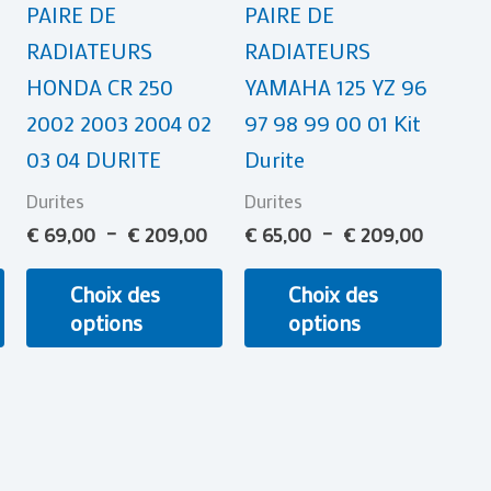
PAIRE DE
PAIRE DE
options
options
opti
RADIATEURS
RADIATEURS
peuvent
peuvent
peuv
HONDA CR 250
YAMAHA 125 YZ 96
être
être
être
2002 2003 2004 02
97 98 99 00 01 Kit
choisies
choisies
chois
03 04 DURITE
Durite
sur
sur
sur
la
la
la
Durites
Durites
page
page
page
€
69,00
–
€
209,00
€
65,00
–
€
209,00
du
du
du
Choix des
Choix des
produit
produit
prod
options
options