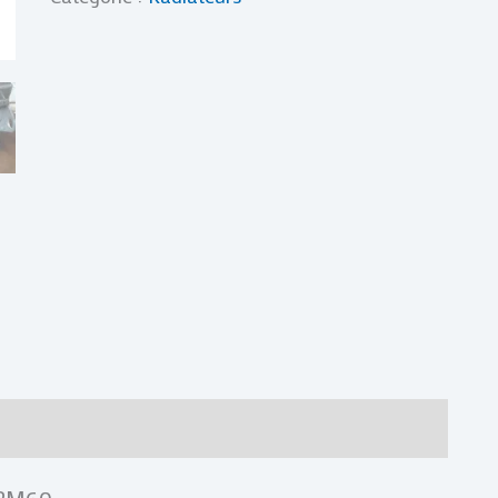
res
Avis (0)
 RM60