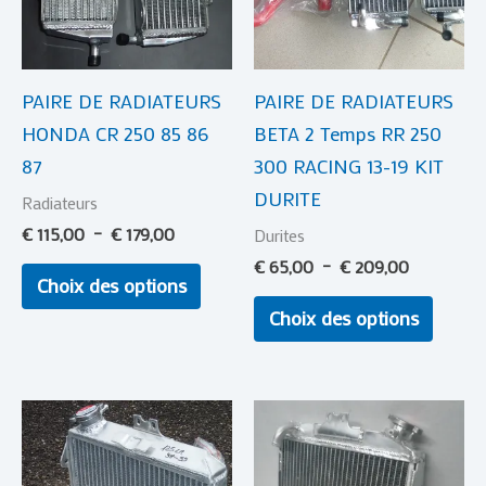
variations.
variat
Les
Les
options
optio
PAIRE DE RADIATEURS
PAIRE DE RADIATEURS
peuvent
peuve
HONDA CR 250 85 86
BETA 2 Temps RR 250
être
être
87
300 RACING 13-19 KIT
choisies
choisi
DURITE
sur
sur
Radiateurs
la
la
€
115,00
–
€
179,00
Durites
page
page
€
65,00
–
€
209,00
Choix des options
du
du
Choix des options
produit
produi
Plage
Plage
Ce
Ce
de
de
produit
produi
prix :
prix :
€ 55,00
a
€ 55,00
a