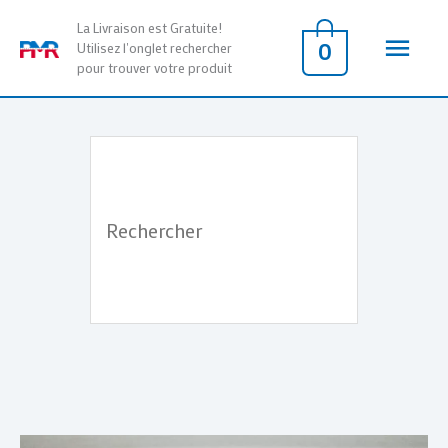
Aller
Men
La Livraison est Gratuite!
au
0
Utilisez l'onglet rechercher
pour trouver votre produit
contenu
princ