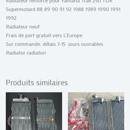
Radiateur renforcé pour Yamaha Trail 250 TDR
Supermotard 88 89 90 91 92 1988 1989 1990 1991
1992
Radiateur neuf
Frais de port gratuit vers L’Europe
Sur commande, délais 7-15 jours ouvrables
Radiator radiatori
Produits similaires
Plage
Plage
Ce
Ce
de
de
produit
produi
prix :
prix :
€ 115,00
a
€ 65,00
a
à
à
plusieurs
plusie
€ 179,00
€ 209,00