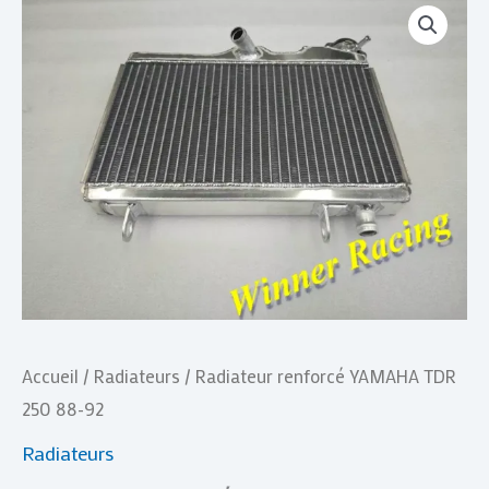
quantité
de
Radiateur
renforcé
YAMAHA
TDR
250
88-
92
Accueil
/
Radiateurs
/ Radiateur renforcé YAMAHA TDR
250 88-92
Radiateurs