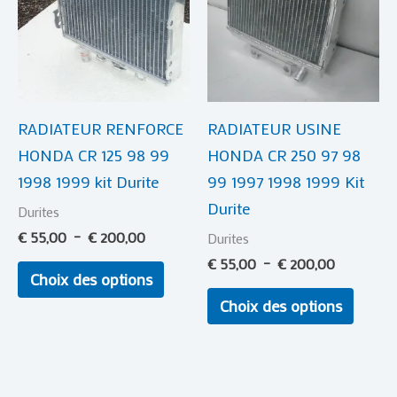
à
à
plusieurs
plusie
€ 200,00
€ 200,00
variations.
variat
Les
Les
options
optio
RADIATEUR RENFORCE
RADIATEUR USINE
peuvent
peuve
HONDA CR 125 98 99
HONDA CR 250 97 98
être
être
1998 1999 kit Durite
99 1997 1998 1999 Kit
choisies
choisi
Durite
sur
sur
Durites
la
la
€
55,00
–
€
200,00
Durites
page
page
€
55,00
–
€
200,00
Choix des options
du
du
Choix des options
produit
produi