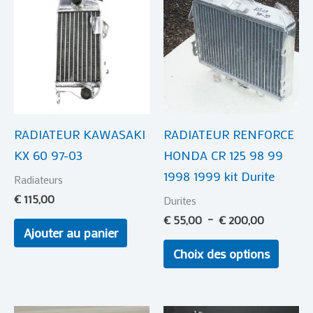
produi
prix :
€ 55,00
a
à
plusie
€ 200,00
variat
Les
optio
RADIATEUR KAWASAKI
RADIATEUR RENFORCE
peuve
KX 60 97-03
HONDA CR 125 98 99
être
1998 1999 kit Durite
choisi
Radiateurs
sur
€
115,00
Durites
la
€
55,00
–
€
200,00
Ajouter au panier
page
Choix des options
du
produi
Plage
Plage