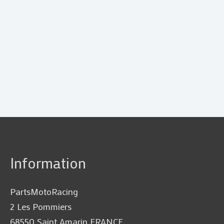
Information
PartsMotoRacing
2 Les Pommiers
68550 Saint Amarin FRANCE