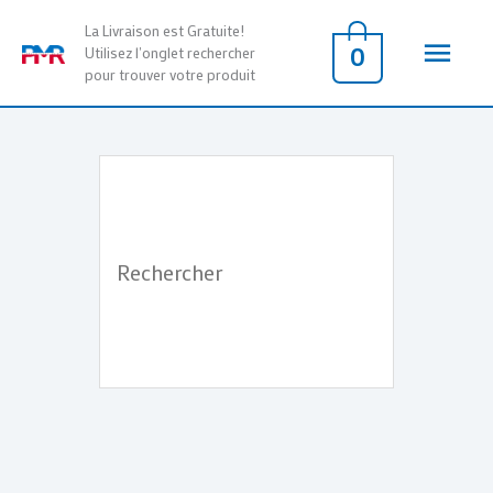
Aller
Men
La Livraison est Gratuite!
au
0
Utilisez l'onglet rechercher
pour trouver votre produit
contenu
princ