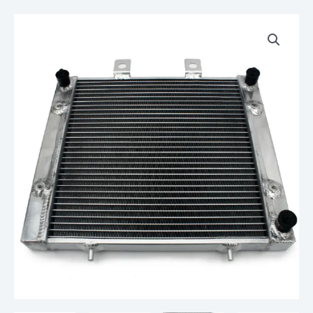
quantité
de
RADIATEUR
POLARIS
SPORTSMAN
400
450
HO
500
570
EFI
EPS