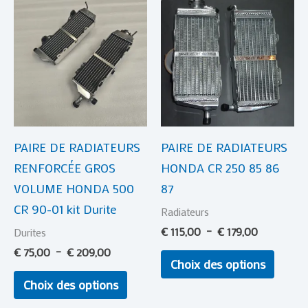
Ce
Ce
de
de
produit
produi
prix :
prix :
€ 75,00
a
€ 115,00
a
à
à
plusieurs
plusie
€ 209,00
€ 179,00
variations.
variat
Les
Les
options
optio
PAIRE DE RADIATEURS
PAIRE DE RADIATEURS
peuvent
peuve
RENFORCÉE GROS
HONDA CR 250 85 86
être
être
VOLUME HONDA 500
87
choisies
choisi
CR 90-01 kit Durite
sur
sur
Radiateurs
la
la
€
115,00
–
€
179,00
Durites
page
page
€
75,00
–
€
209,00
Choix des options
du
du
Choix des options
produit
produi