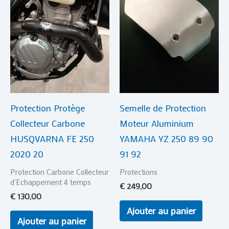
Protection Protège
Semelle de Protection
Collecteur Carbone
Moteur Aluminium
HUSQVARNA FE 250
YAMAHA YZ 250 89 90
2020 20
91 92
Protection Carbone Collecteur
Protections
d'Echappement 4 temps
€
249,00
€
130,00
Ajouter au panier
Ajouter au panier