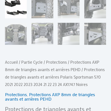
2021
2022
2023
2024
21
22
23
24
AX1747
Accueil
/
Partie Cycle
/
Protections
/
Protections AXP
Noires
8mm de triangles avants et arrières PEHD
/ Protections
de triangles avants et arrières Polaris Sportsman 570
2021 2022 2023 2024 21 22 23 24 AX1747 Noires
Protections
,
Protections AXP 8mm de triangles
avants et arrières PEHD
Protections de triangles avants et