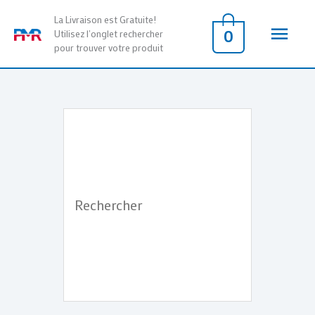
Aller
Men
La Livraison est Gratuite!
au
0
Utilisez l'onglet rechercher
pour trouver votre produit
contenu
princ