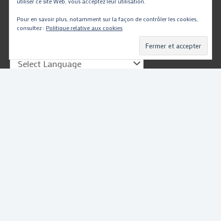
utiliser ce site Web, vous acceptez leur utilisation.
Pour en savoir plus, notamment sur la façon de contrôler les cookies,
Traduire
consultez :
Politique relative aux cookies
Powered by
Translate
Copyright © 2026
PartsMotoRacing