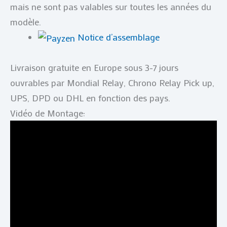
mais ne sont pas valables sur toutes les années du
modèle.
Notice d’assemblage
Livraison gratuite en Europe sous 3-7 jours
ouvrables par Mondial Relay, Chrono Relay Pick up,
UPS, DPD ou DHL en fonction des pays.
Vidéo de Montage: