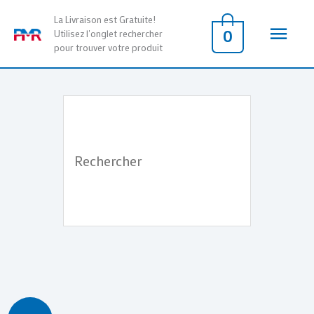
Aller
Men
La Livraison est Gratuite!
au
0
Utilisez l'onglet rechercher
pour trouver votre produit
contenu
princ
Le
Le
quantité