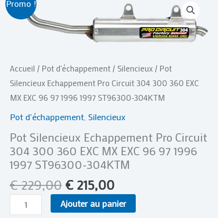
Promo !
prix
prix
de
initial
actuel
Pot
était :
est :
Silencieux
€ 229,00.
€ 215,00.
Echappement
Accueil
/
Pot d'échappement
/
Silencieux
/ Pot
Pro
Silencieux Echappement Pro Circuit 304 300 360 EXC
Circuit
MX EXC 96 97 1996 1997 ST96300-304KTM
304
300
Pot d'échappement
,
Silencieux
360
Pot Silencieux Echappement Pro Circuit
EXC
304 300 360 EXC MX EXC 96 97 1996
MX
1997 ST96300-304KTM
EXC
€
229,00
€
215,00
96
Ajouter au panier
97