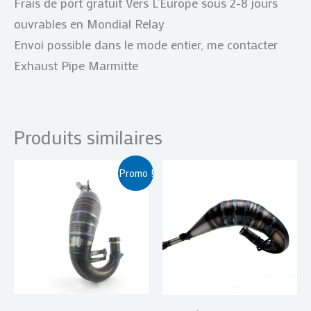
Frais de port gratuit Vers L’Europe sous 2-8 jours
ouvrables en Mondial Relay
Envoi possible dans le mode entier, me contacter
Exhaust Pipe Marmitte
Produits similaires
Le
Le
Promo !
prix
prix
initial
actuel
était :
est :
€ 389,00.
€ 349,00.