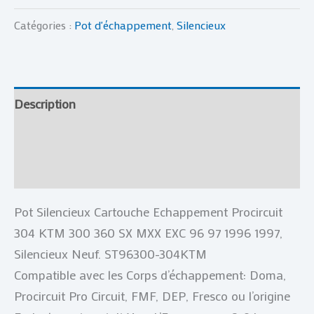
1996
1997
Catégories :
Pot d'échappement
,
Silencieux
ST96300-
304KTM
Description
Informations complémentaires
Avis (0)
Pot Silencieux Cartouche Echappement Procircuit
304 KTM 300 360 SX MXX EXC 96 97 1996 1997,
Silencieux Neuf. ST96300-304KTM
Compatible avec les Corps d’échappement: Doma,
Procircuit Pro Circuit, FMF, DEP, Fresco ou l’origine