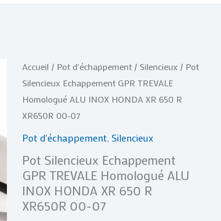
quantité
Accueil
/
Pot d'échappement
/
Silencieux
/ Pot
de
Silencieux Echappement GPR TREVALE
Pot
Homologué ALU INOX HONDA XR 650 R
Silencieux
XR650R 00-07
Echappement
Pot d'échappement
,
Silencieux
GPR
Pot Silencieux Echappement
TREVALE
GPR TREVALE Homologué ALU
Homologué
INOX HONDA XR 650 R
ALU
XR650R 00-07
INOX