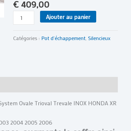
€
409,00
HONDA
XR
Ajouter au panier
650
R
Catégories :
Pot d'échappement
,
Silencieux
XR650R
00-
07
res
Avis (0)
System Ovale Trioval Trevale INOX HONDA XR
2003 2004 2005 2006