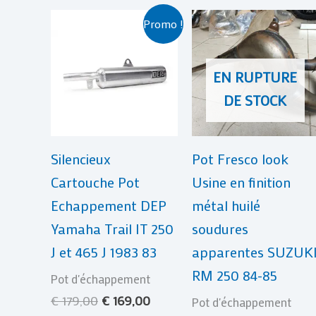
Le
Le
Promo !
prix
prix
initial
actuel
était :
est :
EN RUPTURE
€ 179,00.
€ 169,00.
DE STOCK
Silencieux
Pot Fresco look
Cartouche Pot
Usine en finition
Echappement DEP
métal huilé
Yamaha Trail IT 250
soudures
J et 465 J 1983 83
apparentes SUZUK
RM 250 84-85
Pot d'échappement
€
179,00
€
169,00
Pot d'échappement