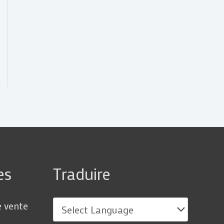
es
Traduire
e vente