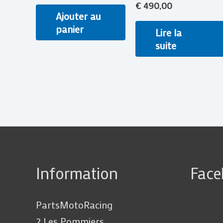
€
490,00
Ajouter au
panier
Lire la
suite
Information
Fac
PartsMotoRacing
2 Les Pommiers