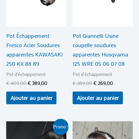
Pot Échappement
Pot Giannelli Usine
Fresco Acier Soudures
coupelle soudures
apparentes KAWASAKI
apparentes Husqvarna
250 KX 88 89
125 WRE 05 06 07 08
Pot d'échappement
Pot d'échappement
€
409,00
€
389,00
€
289,00
€
269,00
Ajouter au panier
Ajouter au panier
Plage
Ce
Promo !
de
produit
prix :