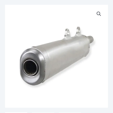
quantité
de
Pot
Silencieux
Echappement
DOMA
KAWASAKI
500
KX
88-
04