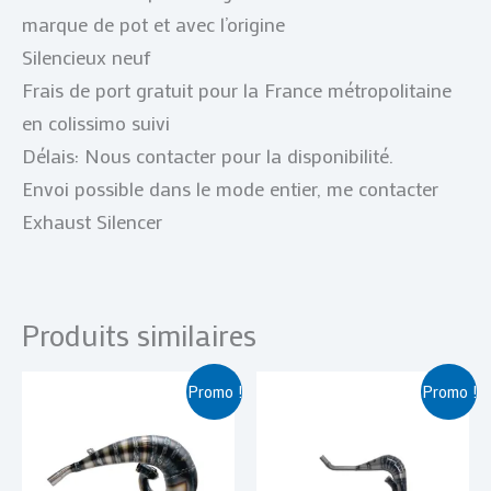
marque de pot et avec l’origine
Silencieux neuf
Frais de port gratuit pour la France métropolitaine
en colissimo suivi
Délais: Nous contacter pour la disponibilité.
Envoi possible dans le mode entier, me contacter
Exhaust Silencer
Produits similaires
Le
Le
Le
Le
Promo !
Promo !
prix
prix
prix
prix
initial
actuel
initial
actuel
était :
est :
était :
est :
€ 409,00.
€ 389,00.
€ 289,00.
€ 269,00.