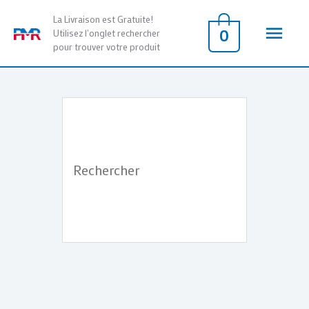
Aller
Men
La Livraison est Gratuite!
au
0
Utilisez l'onglet rechercher
pour trouver votre produit
contenu
princ