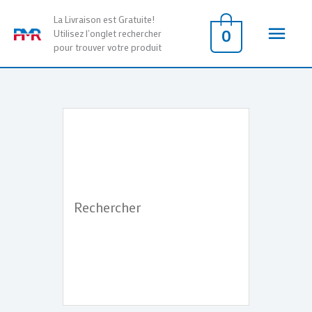
Aller
Men
La Livraison est Gratuite!
au
0
Utilisez l'onglet rechercher
pour trouver votre produit
contenu
princ