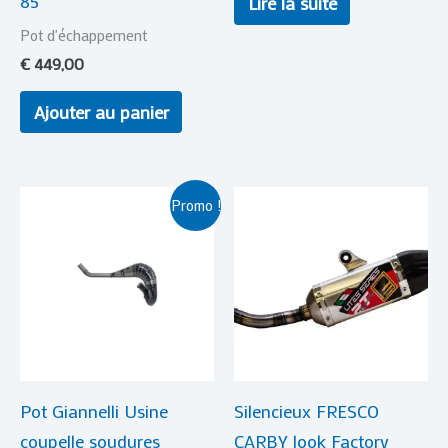
85
Lire la suite
Pot d'échappement
€
449,00
Ajouter au panier
Le
Le
Promo !
prix
prix
initial
actuel
était :
est :
€ 289,00.
€ 269,00.
Pot Giannelli Usine
Silencieux FRESCO
coupelle soudures
CARBY look Factory