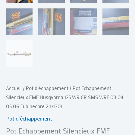
WRE
03
04
05
06
Tubinecore
2
171301
Accueil
/
Pot d'échappement
/ Pot Echappement
Silencieux FMF Husqvarna 125 WR CR SMS WRE 03 04
05 06 Tubinecore 2 171301
Pot d'échappement
Pot Echappement Silencieux FMF