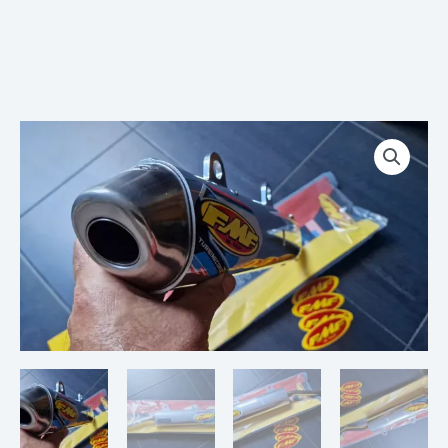
quantité
de
Pot
Echappement
Silencieux
FMF
Husqvarna
125
WR
CR
SMS