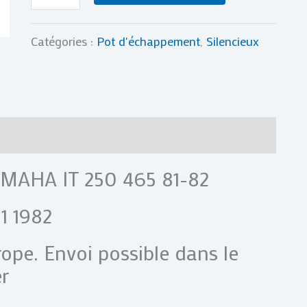
1981
1982
Catégories :
Pot d'échappement
,
Silencieux
81
82
res
Avis (0)
AMAHA IT 250 465 81-82
1 1982
rope. Envoi possible dans le
r