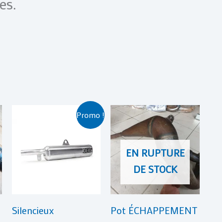
es.
Le
Le
Promo !
prix
prix
initial
actuel
était :
est :
EN RUPTURE
€ 179,00.
€ 169,00.
DE STOCK
Silencieux
Pot ÉCHAPPEMENT