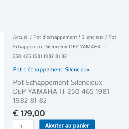
quantité
Accueil
/
Pot d'échappement
/
Silencieux
/ Pot
de
Echappement Silencieux DEP YAMAHA IT
Pot
250 465 1981 1982 81 82
Echappement
Pot d'échappement
,
Silencieux
Silencieux
Pot Echappement Silencieux
DEP
DEP YAMAHA IT 250 465 1981
YAMAHA
1982 81 82
IT
€
179,00
250
465
Ajouter au panier