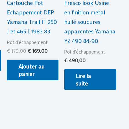
Cartouche Pot
Fresco look Usine
Echappement DEP
en finition métal
Yamaha Trail IT 250
huilé soudures
J et 465 J 1983 83
apparentes Yamaha
YZ 490 84-90
Pot d'échappement
€
179,00
€
169,00
Pot d'échappement
€
490,00
Ajouter au
panier
Lire la
suite