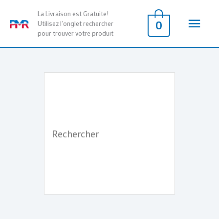
Aller
Men
La Livraison est Gratuite!
au
0
Utilisez l'onglet rechercher
pour trouver votre produit
contenu
princ