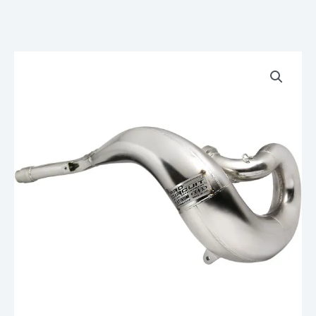
quantité
de
Pot
Echappement
Pro
Circuit
Platinium
2
Chromé
Nikelé
YAMAHA
YZ
250