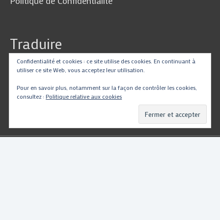
Politique de Confidentialité
Traduire
Confidentialité et cookies : ce site utilise des cookies. En continuant à
utiliser ce site Web, vous acceptez leur utilisation.
Pour en savoir plus, notamment sur la façon de contrôler les cookies,
Powered by
Translate
consultez :
Politique relative aux cookies
Copyright © 2026
PartsMotoRacing