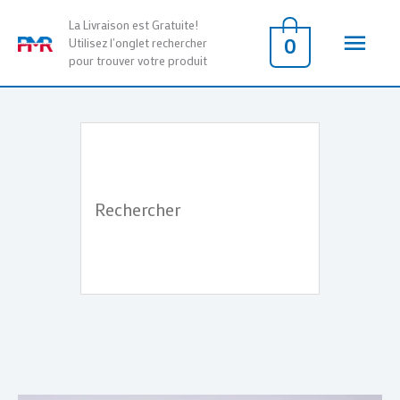
Aller
Men
La Livraison est Gratuite!
au
0
Utilisez l'onglet rechercher
pour trouver votre produit
contenu
princ