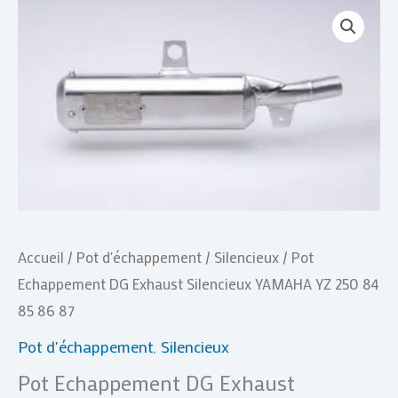
quantité
de
Pot
Echappement
DG
Exhaust
Silencieux
YAMAHA
YZ
250
Accueil
/
Pot d'échappement
/
Silencieux
/ Pot
84
Echappement DG Exhaust Silencieux YAMAHA YZ 250 84
85
85 86 87
86
Pot d'échappement
,
Silencieux
87
Pot Echappement DG Exhaust