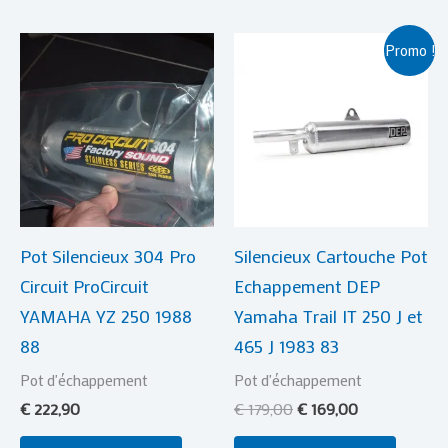
Le
Le
Promo !
prix
prix
initial
actuel
était :
est :
€ 179,00.
€ 169,00.
Pot Silencieux 304 Pro
Silencieux Cartouche Pot
Circuit ProCircuit
Echappement DEP
YAMAHA YZ 250 1988
Yamaha Trail IT 250 J et
88
465 J 1983 83
Pot d'échappement
Pot d'échappement
€
222,90
€
179,00
€
169,00