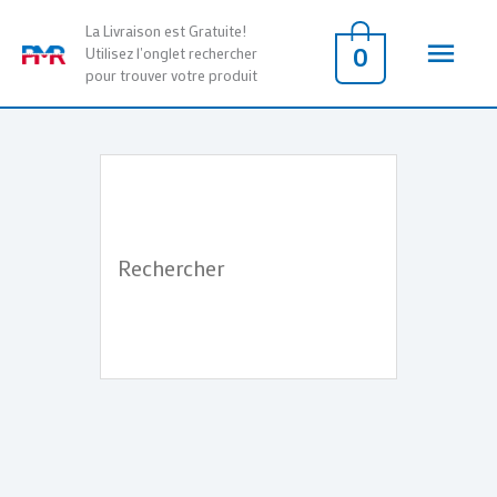
Aller
Men
La Livraison est Gratuite!
au
0
Utilisez l'onglet rechercher
pour trouver votre produit
contenu
princ