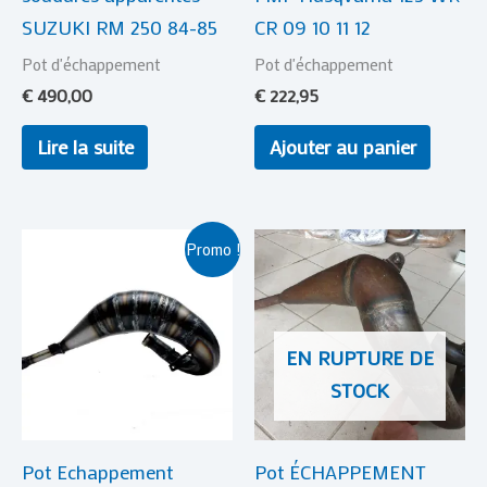
SUZUKI RM 250 84-85
CR 09 10 11 12
Pot d'échappement
Pot d'échappement
€
490,00
€
222,95
Lire la suite
Ajouter au panier
Le
Le
Promo !
prix
prix
initial
actuel
était :
est :
€ 329,00.
€ 309,00.
EN RUPTURE DE
STOCK
Pot Echappement
Pot ÉCHAPPEMENT