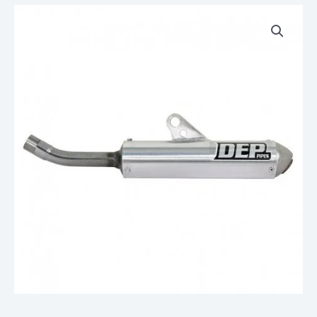
quantité
de
Pot
Echappement
DEP
Silencieux
HONDA
CR
125
1991
1992
91
92