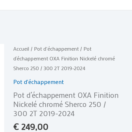
quantité
Accueil
/
Pot d'échappement
/ Pot
de
d’échappement OXA Finition Nickelé chromé
Pot
Sherco 250 / 300 2T 2019-2024
d'échappement
Pot d'échappement
OXA
Pot d’échappement OXA Finition
Finition
Nickelé chromé Sherco 250 /
Nickelé
300 2T 2019-2024
chromé
€
249,00
Sherco