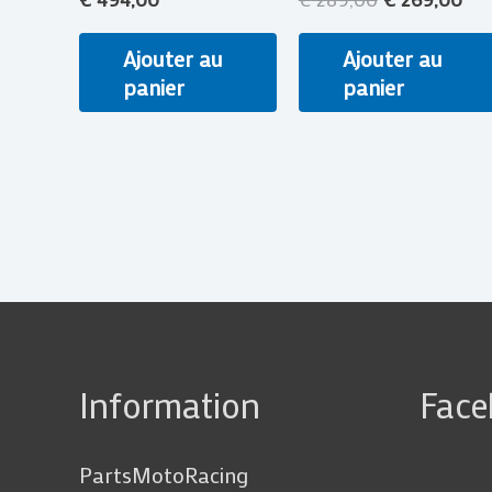
Ajouter au
Ajouter au
panier
panier
Information
Fac
PartsMotoRacing