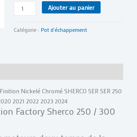
250
Ajouter au panier
/
300
Catégorie :
Pot d'échappement
2T
2019-
2024
res
Avis (0)
Finition Nickelé Chromé SHERCO SER SER 250
 2020 2021 2022 2023 2024
ion Factory Sherco 250 / 300