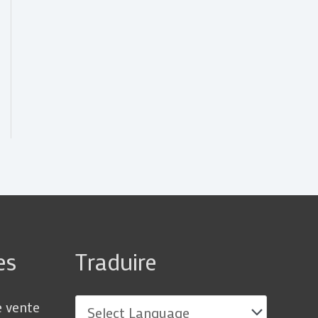
es
Traduire
e vente