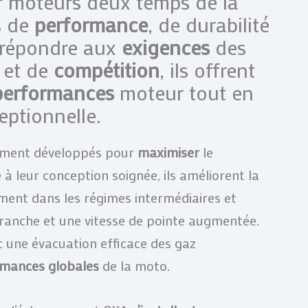
 moteurs deux temps de la
s de
performance
, de durabilité
r répondre aux
exigences
des
n et de
compétition
, ils offrent
performances
moteur tout en
eptionnelle.
ement développés pour
maximiser
le
e à leur conception soignée, ils améliorent la
ement dans les régimes intermédiaires et
 franche et une vitesse de pointe augmentée.
 une évacuation efficace des gaz
mances globales
de la moto.