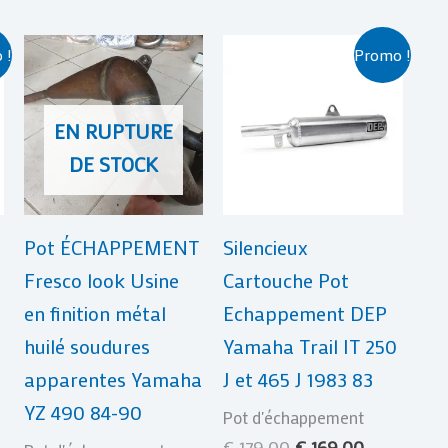
Le
Le
 !
Promo !
x
prix
prix
uel
initial
actuel
:
était :
est :
EN RUPTURE
69,00.
€ 179,00.
€ 169,00.
DE STOCK
Pot ÉCHAPPEMENT
Silencieux
Fresco look Usine
Cartouche Pot
en finition métal
Echappement DEP
huilé soudures
Yamaha Trail IT 250
apparentes Yamaha
J et 465 J 1983 83
YZ 490 84-90
Pot d'échappement
€
179,00
€
169,00