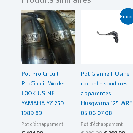
Le
Le
Promo
prix
pri
initial
act
était :
est 
€ 289,00.
€ 2
Pot Pro Circuit
Pot Giannelli Usine
ProCircuit Works
coupelle soudures
LOOK USINE
apparentes
YAMAHA YZ 250
Husqvarna 125 WRE
1989 89
05 06 07 08
Pot d'échappement
Pot d'échappement
€
494,00
€
289,00
€
269,00