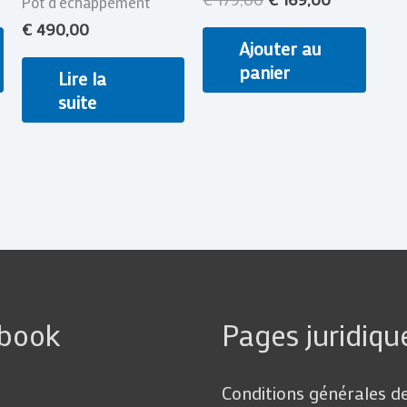
Pot d'échappement
€
490,00
Ajouter au
panier
Lire la
suite
ebook
Pages juridiqu
Conditions générales d