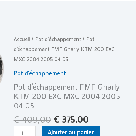
Le
Le
quantité
Accueil
/
Pot d'échappement
/ Pot
prix
prix
de
d’échappement FMF Gnarly KTM 200 EXC
initial
actuel
Pot
MXC 2004 2005 04 05
était :
est :
d'échappement
Pot d'échappement
€ 409,00.
€ 375,00.
FMF
Pot d’échappement FMF Gnarly
Gnarly
KTM 200 EXC MXC 2004 2005
KTM
04 05
200
€
409,00
€
375,00
EXC
MXC
Ajouter au panier