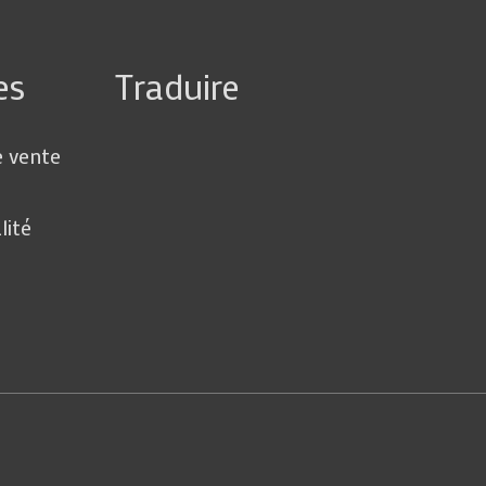
es
Traduire
e vente
lité