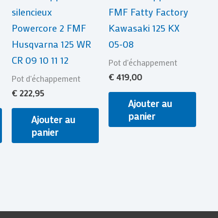
silencieux
FMF Fatty Factory
Powercore 2 FMF
Kawasaki 125 KX
Husqvarna 125 WR
05-08
CR 09 10 11 12
Pot d'échappement
€
419,00
Pot d'échappement
€
222,95
Ajouter au
panier
Ajouter au
panier