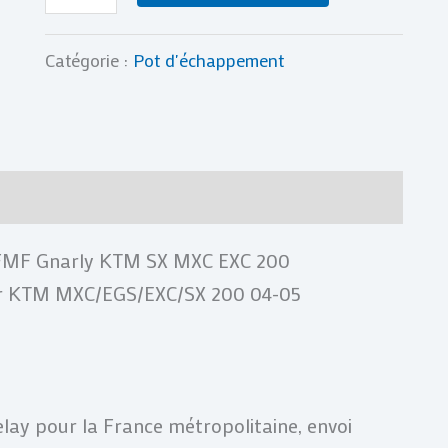
2004
2005
Catégorie :
Pot d'échappement
04
05
res
Avis (0)
 FMF Gnarly KTM SX MXC EXC 200
ur KTM MXC/EGS/EXC/SX 200 04-05
Relay pour la France métropolitaine, envoi