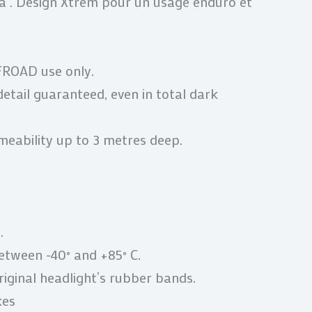
a . Design Xtrem pour un usage enduro et
500
Orange
2024
FROAD use only.
2025
tail guaranteed, even in total dark
24
25
eability up to 3 metres deep.
0025980
.
tween -40° and +85° C.
riginal headlight’s rubber bands.
kes