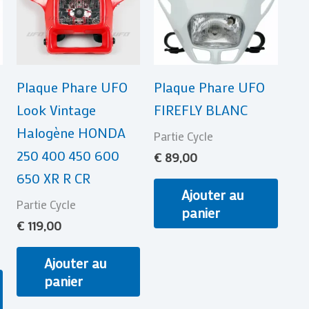
Plaque Phare UFO
Plaque Phare UFO
Look Vintage
FIREFLY BLANC
Halogène HONDA
Partie Cycle
250 400 450 600
€
89,00
650 XR R CR
Ajouter au
Partie Cycle
panier
€
119,00
Ajouter au
panier