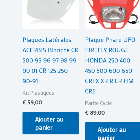
Plaques Latérales
Plaque Phare UFO
ACERBIS Blanche CR
FIREFLY ROUGE
500 95 96 97 98 99
HONDA 250 400
00 01 CR 125 250
450 500 600 650
90-91
CRFX XR R CR HM
CRE
Kit Plastiques
€
59,00
Partie Cycle
€
89,00
Ajouter au
panier
Ajouter au
panier