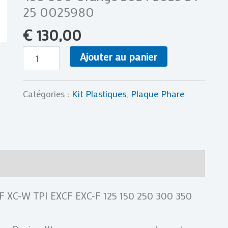
XW-
25 0025980
F
€
130,00
XC-
W
Ajouter au panier
TPI
EXCF
Catégories :
Kit Plastiques
,
Plaque Phare
EXC-
F
125
150
res
Avis (0)
250
300
F XC-W TPI EXCF EXC-F 125 150 250 300 350
350
450