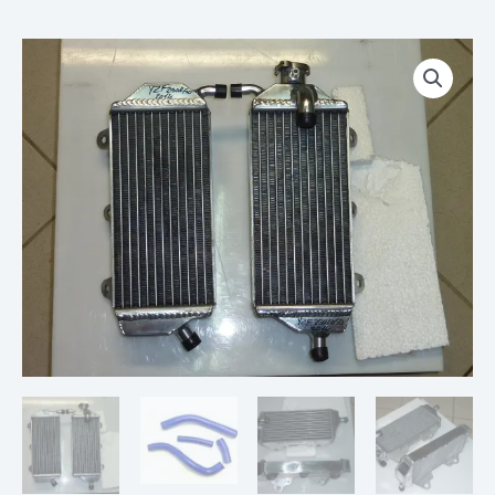
Plage
quantité
de
de
prix :
PAIRE
€ 69,00
DE
à
RADIATEURS
€ 209,00
YAMAHA
YZF
450
14-
17
KIT
DURITE