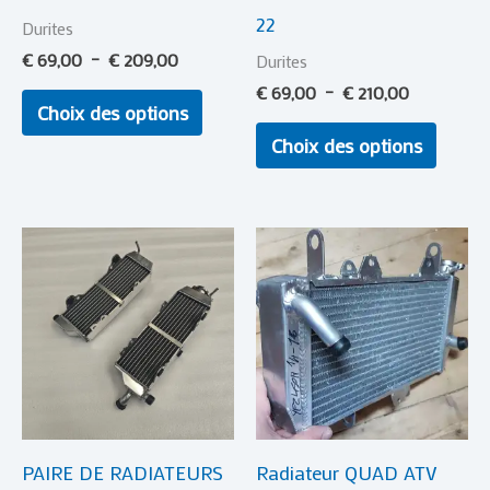
22
sur
sur
Durites
la
la
€
69,00
–
€
209,00
Durites
page
page
€
69,00
–
€
210,00
Choix des options
du
du
Choix des options
produit
produi
Plage
Ce
de
produit
prix :
€ 75,00
a
à
plusieurs
€ 209,00
variations.
Les
options
PAIRE DE RADIATEURS
Radiateur QUAD ATV
peuvent