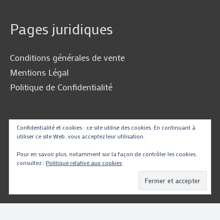
Pages juridiques
Conditions générales de vente
Mentions Légal
Politique de Confidentialité
Traduire
Confidentialité et cookies : ce site utilise des cookies. En continuant à
utiliser ce site Web, vous acceptez leur utilisation.
Pour en savoir plus, notamment sur la façon de contrôler les cookies,
consultez :
Politique relative aux cookies
Powered by
Translate