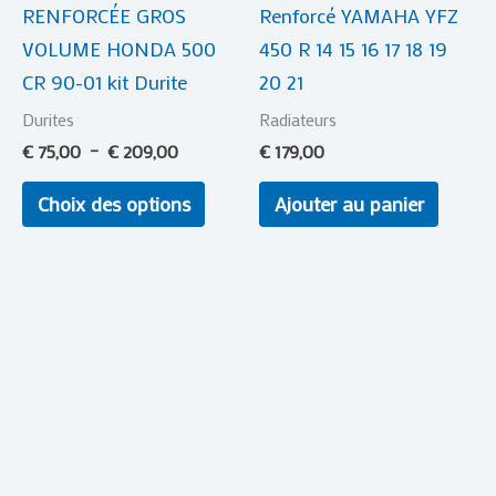
RENFORCÉE GROS
Renforcé YAMAHA YFZ
être
VOLUME HONDA 500
450 R 14 15 16 17 18 19
choisies
CR 90-01 kit Durite
20 21
sur
la
Durites
Radiateurs
page
€
75,00
–
€
209,00
€
179,00
du
Choix des options
Ajouter au panier
produit