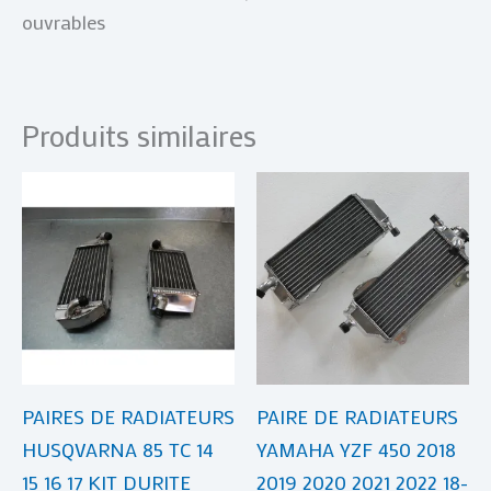
ouvrables
Produits similaires
Plage
Plage
Ce
Ce
de
de
produit
produi
prix :
prix :
€ 69,00
a
€ 69,00
a
à
à
plusieurs
plusie
€ 209,00
€ 210,00
variations.
variat
Les
Les
options
optio
PAIRES DE RADIATEURS
PAIRE DE RADIATEURS
peuvent
peuve
HUSQVARNA 85 TC 14
YAMAHA YZF 450 2018
être
être
15 16 17 KIT DURITE
2019 2020 2021 2022 18-
choisies
choisi