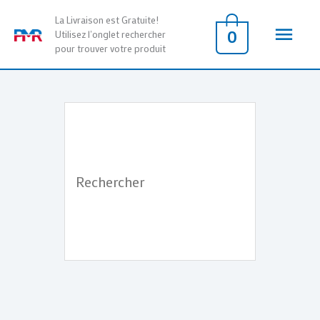
Aller
Men
La Livraison est Gratuite!
au
0
Utilisez l'onglet rechercher
pour trouver votre produit
contenu
princ