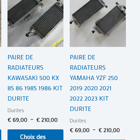
e
de
de
produit
produit
prod
ix :
prix :
prix :
 65,00
€ 69,00
€ 69,00
a
a
a
à
à
plusieurs
plusieurs
plusi
 209,00
€ 210,00
€ 210,0
variations.
variations.
varia
Les
Les
Les
PAIRE DE
PAIRE DE
options
options
opti
RADIATEURS
RADIATEURS
peuvent
peuvent
peuv
KAWASAKI 500 KX
YAMAHA YZF 250
être
être
être
85 86 1985 1986 KIT
2019 2020 2021
choisies
choisies
chois
DURITE
2022 2023 KIT
sur
sur
sur
DURITE
la
la
la
Durites
page
page
page
€
69,00
–
€
210,00
Durites
du
du
du
€
69,00
–
€
210,00
Choix des
produit
produit
prod