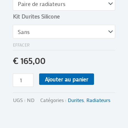
KIT
DURITE
Kit Durites Silicone
EFFACER
€
165,00
Ajouter au panier
UGS :
ND
Catégories :
Durites
,
Radiateurs