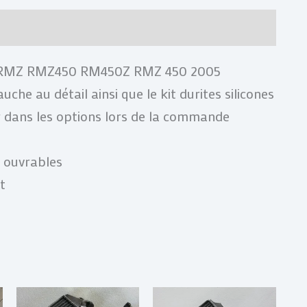
res
Avis (0)
450RMZ RMZ450 RM450Z RMZ 450 2005
uche au détail ainsi que le kit durites silicones
ir dans les options lors de la commande
s ouvrables
t
lage
Plage
Plage
Ce
Ce
Ce