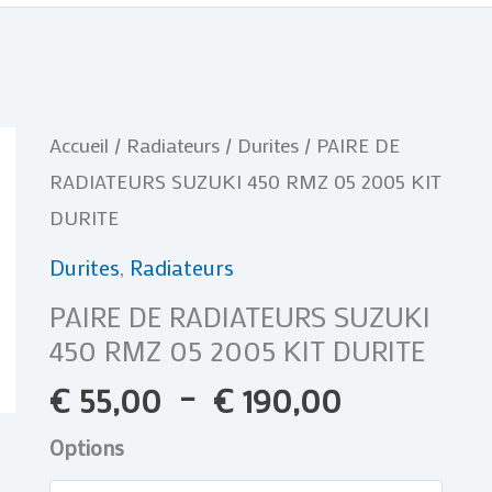
Plage
quantité
Accueil
/
Radiateurs
/
Durites
/ PAIRE DE
de
de
RADIATEURS SUZUKI 450 RMZ 05 2005 KIT
prix :
PAIRE
DURITE
€ 55,00
DE
Durites
,
Radiateurs
à
RADIATEURS
PAIRE DE RADIATEURS SUZUKI
€ 190,00
SUZUKI
450 RMZ 05 2005 KIT DURITE
450
€
55,00
–
€
190,00
RMZ
05
Options
2005