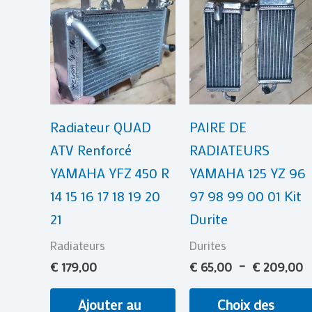
d
pr
€
à
€
Radiateur QUAD
PAIRE DE
ATV Renforcé
RADIATEURS
YAMAHA YFZ 450 R
YAMAHA 125 YZ 96
14 15 16 17 18 19 20
97 98 99 00 01 Kit
21
Durite
Radiateurs
Durites
€
179,00
€
65,00
–
€
209,00
Ajouter au
Choix des