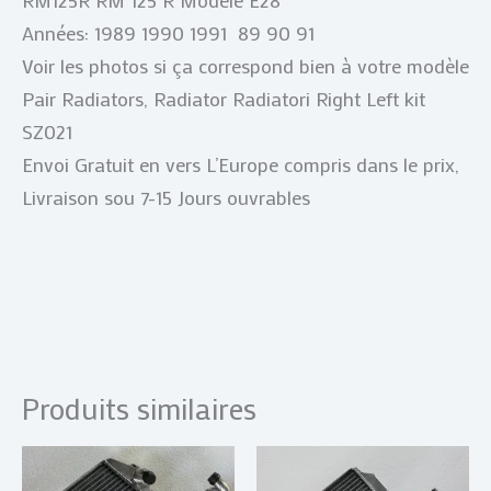
RM125R RM 125 R Modèle E28
Années: 1989 1990 1991 89 90 91
Voir les photos si ça correspond bien à votre modèle
Pair Radiators, Radiator Radiatori Right Left kit
SZ021
Envoi Gratuit en vers L’Europe compris dans le prix,
Livraison sou 7-15 Jours ouvrables
Produits similaires
Plage
Plage
Ce
Ce
de
de