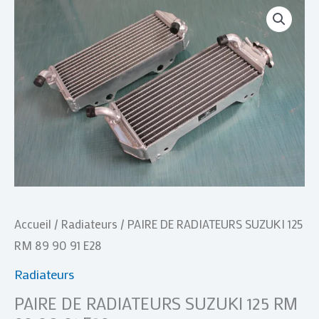
quantité
de
PAIRE
DE
RADIATEURS
SUZUKI
125
RM
89
90
91
Accueil
/
Radiateurs
/ PAIRE DE RADIATEURS SUZUKI 125
E28
RM 89 90 91 E28
Radiateurs
PAIRE DE RADIATEURS SUZUKI 125 RM