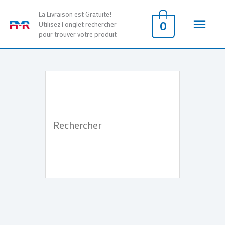
Aller
Men
La Livraison est Gratuite!
au
0
Utilisez l'onglet rechercher
pour trouver votre produit
contenu
princ