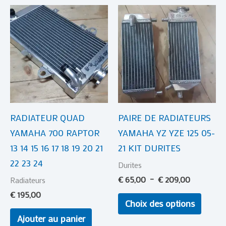
Plage
Ce
de
produi
prix :
€ 65,00
a
à
plusie
€ 209,00
variat
Les
optio
RADIATEUR QUAD
PAIRE DE RADIATEURS
peuve
YAMAHA 700 RAPTOR
YAMAHA YZ YZE 125 05-
être
13 14 15 16 17 18 19 20 21
21 KIT DURITES
choisi
22 23 24
sur
Durites
la
€
65,00
–
€
209,00
Radiateurs
page
€
195,00
Choix des options
du
Ajouter au panier
produi