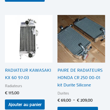
Plage
Ce
de
produi
prix :
€ 69,00
a
à
plusie
€ 209,00
variat
Les
optio
RADIATEUR KAWASAKI
PAIRE DE RADIATEURS
peuve
KX 60 97-03
HONDA CR 250 00-01
être
kit Durite Silicone
choisi
Radiateurs
sur
€
115,00
Durites
la
€
69,00
–
€
209,00
Ajouter au panier
page