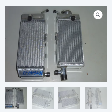
Plage
quantité
de
de
prix :
PAIRE
€ 115,00
DE
à
RADIATEURS
€ 179,00
RENFORCÉE
YAMAHA
YZ
250
90-
91