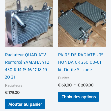
Plage
Ce
de
produi
prix :
€ 69,00
a
à
plusie
€ 209,00
variat
Les
optio
Radiateur QUAD ATV
PAIRE DE RADIATEURS
peuve
Renforcé YAMAHA YFZ
HONDA CR 250 00-01
être
450 R 14 15 16 17 18 19
kit Durite Silicone
choisi
20 21
sur
Durites
la
€
69,00
–
€
209,00
Radiateurs
page
€
179,00
Choix des options
du
Ajouter au panier
produi