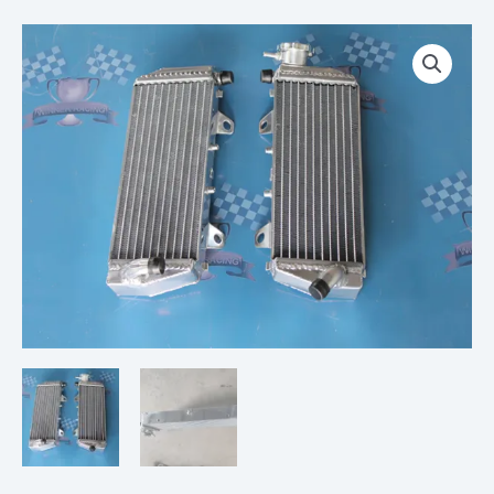
Plage
quantité
de
de
prix :
PAIRE
€ 115,00
DE
à
RADIATEURS
€ 179,00
KTM
4T
SXF
SX-
F
450
500
16
17