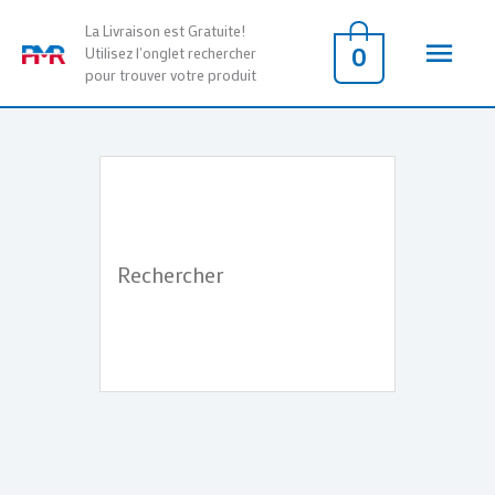
Aller
Men
La Livraison est Gratuite!
au
0
Utilisez l'onglet rechercher
pour trouver votre produit
contenu
princ