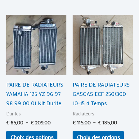
Plage
Plage
Ce
Ce
de
de
produit
produi
prix :
prix :
€ 65,00
a
€ 115,00
a
à
à
plusieurs
plusie
€ 209,00
€ 185,00
variations.
variat
Les
Les
options
optio
PAIRE DE RADIATEURS
PAIRE DE RADIATEURS
peuvent
peuve
YAMAHA 125 YZ 96 97
GASGAS ECF 250/300
être
être
98 99 00 01 Kit Durite
10-15 4 Temps
choisies
choisi
sur
sur
Durites
Radiateurs
la
la
€
65,00
–
€
209,00
€
115,00
–
€
185,00
page
page
Choix des options
Choix des options