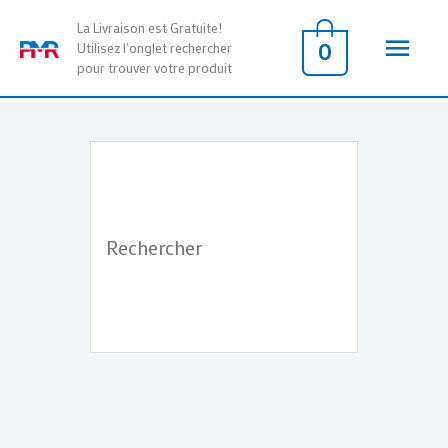
Aller
Men
La Livraison est Gratuite!
au
0
Utilisez l'onglet rechercher
pour trouver votre produit
contenu
princ