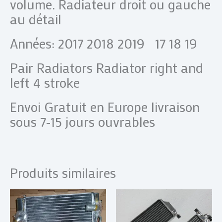
volume. Radiateur droit ou gauche
au détail
Années: 2017 2018 2019 17 18 19
Pair Radiators Radiator right and
left 4 stroke
Envoi Gratuit en Europe livraison
sous 7-15 jours ouvrables
Produits similaires
Plage
Plage
Ce
Ce
de
de
produit
produi
prix :
prix :