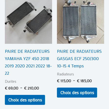
Ce
Ce
de
de
produit
produi
prix :
prix :
€ 69,00
a
€ 115,00
a
à
à
plusieurs
plusie
€ 210,00
€ 185,00
variations.
variat
Les
Les
options
optio
PAIRE DE RADIATEURS
PAIRE DE RADIATEURS
peuvent
peuve
YAMAHA YZF 450 2018
GASGAS ECF 250/300
être
être
2019 2020 2021 2022 18-
10-15 4 Temps
choisies
choisi
22
sur
sur
Radiateurs
la
la
€
115,00
–
€
185,00
Durites
page
page
€
69,00
–
€
210,00
Choix des options
du
du
Choix des options
produit
produi