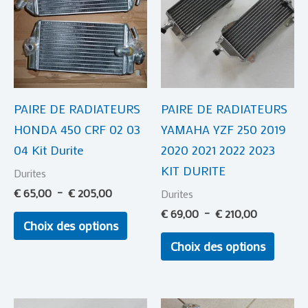
€ 65,00
a
€ 69,00
a
à
à
plusieurs
plusie
€ 205,00
€ 210,00
variations.
variat
Les
Les
options
optio
PAIRE DE RADIATEURS
PAIRE DE RADIATEURS
peuvent
peuve
HONDA 450 CRF 02 03
YAMAHA YZF 250 2019
être
être
04 Kit Durite
2020 2021 2022 2023
choisies
choisi
KIT DURITE
sur
sur
Durites
la
la
€
65,00
–
€
205,00
Durites
page
page
€
69,00
–
€
210,00
Choix des options
du
du
Choix des options
produit
produi
Plage
Plage