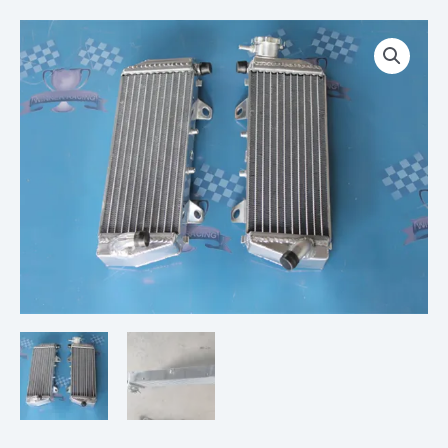
Plage
quantité
de
de
prix :
PAIRE
€ 105,00
DE
à
RADIATEURS
€ 165,00
KTM
4T
EXCF
EXC-
F
450/500
17-
19