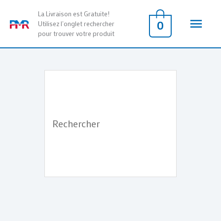
Aller
Men
La Livraison est Gratuite!
au
0
Utilisez l'onglet rechercher
pour trouver votre produit
contenu
princ