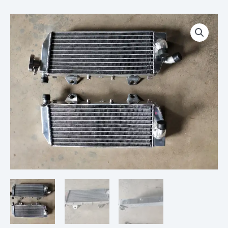
Plage
quantité
de
de
prix :
PAIRE
€ 115,00
DE
à
RADIATEURS
€ 175,00
KTM
2
Temps
EXC
TPI
XC-
W
125
150