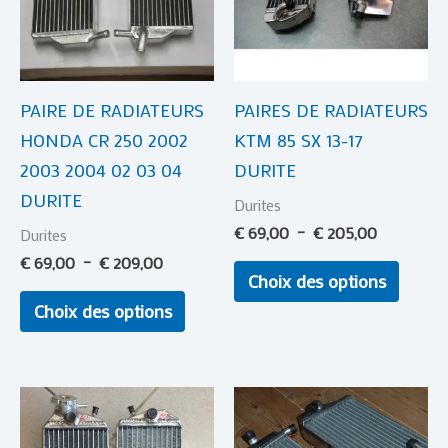
€ 209,00
€ 205,00
variations.
variat
Les
Les
options
optio
PAIRE DE RADIATEURS
PAIRES DE RADIATEURS
peuvent
peuve
HONDA CR 250 2002
KTM 85 SX 13-17
être
être
2003 2004 02 03 04
DURITE
choisies
choisi
DURITE
sur
sur
Durites
la
la
€
69,00
–
€
205,00
Durites
page
page
€
69,00
–
€
209,00
Choix des options
du
du
Choix des options
produit
produi
Plage
Plage
Ce
Ce
de
de
produit
produi
prix :
prix :