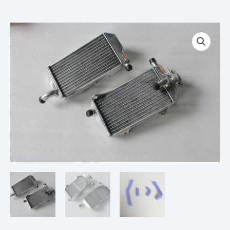
Plage
quantité
de
de
prix :
PAIRE
€ 79,00
DE
à
RADIATEURS
€ 209,00
HONDA
CRF450
CRF
450
R
RX
25
26