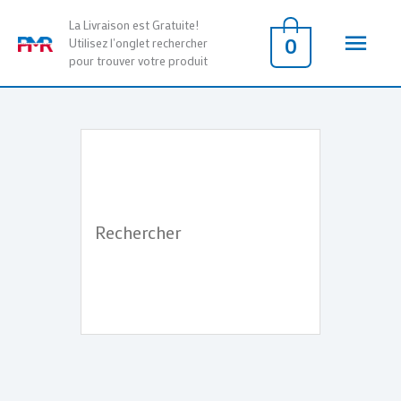
Aller
Men
La Livraison est Gratuite!
au
0
Utilisez l'onglet rechercher
pour trouver votre produit
contenu
princ