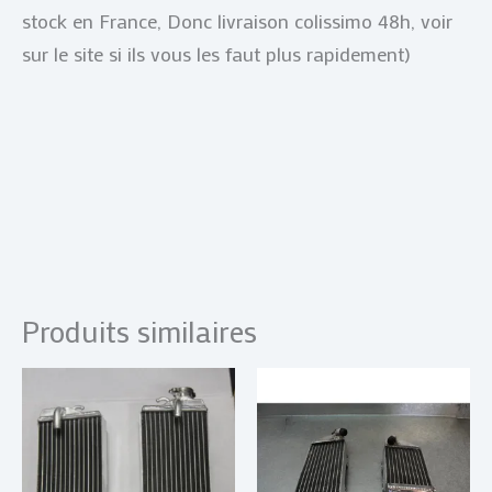
stock en France, Donc livraison colissimo 48h, voir
sur le site si ils vous les faut plus rapidement)
Produits similaires
Plage
Plage
Ce
Ce
de
de
produit
produi
prix :
prix :
€ 69,00
a
€ 69,00
a
à
à
plusieurs
plusie