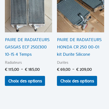
€ 115,00
a
€ 69,00
a
à
à
plusieurs
plusie
€ 185,00
€ 209,00
variations.
variat
Les
Les
options
optio
PAIRE DE RADIATEURS
PAIRE DE RADIATEURS
peuvent
peuve
GASGAS ECF 250/300
HONDA CR 250 00-01
être
être
10-15 4 Temps
kit Durite Silicone
choisies
choisi
sur
sur
Radiateurs
Durites
la
la
€
115,00
–
€
185,00
€
69,00
–
€
209,00
page
page
Choix des options
Choix des options
du
du
produit
produi