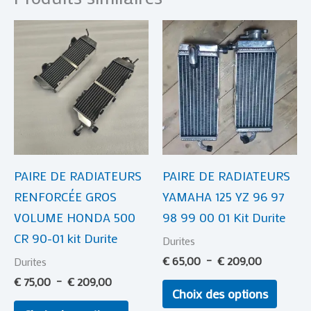
Plage
Plage
Ce
Ce
de
de
produit
produi
prix :
prix :
€ 75,00
a
€ 65,00
a
à
à
plusieurs
plusie
€ 209,00
€ 209,00
variations.
variat
Les
Les
options
optio
PAIRE DE RADIATEURS
PAIRE DE RADIATEURS
peuvent
peuve
RENFORCÉE GROS
YAMAHA 125 YZ 96 97
être
être
VOLUME HONDA 500
98 99 00 01 Kit Durite
choisies
choisi
CR 90-01 kit Durite
sur
sur
Durites
la
la
€
65,00
–
€
209,00
Durites
page
page
€
75,00
–
€
209,00
Choix des options
du
du