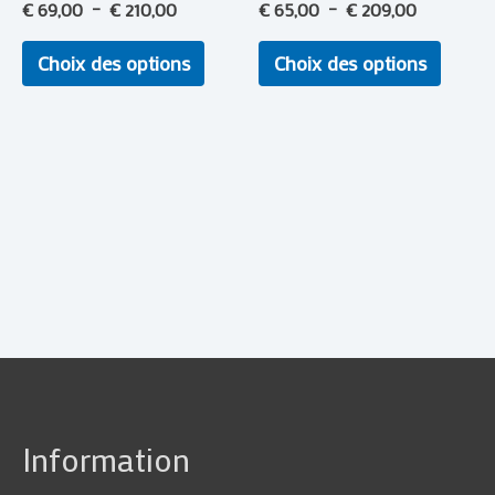
page
page
€
69,00
–
€
210,00
€
65,00
–
€
209,00
du
du
Choix des options
Choix des options
produit
produi
Information