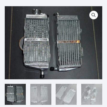
Plage
quantité
de
de
prix :
PAIRE
€ 115,00
DE
à
RADIATEURS
€ 179,00
HONDA
CR
125
85
86
1985
1986