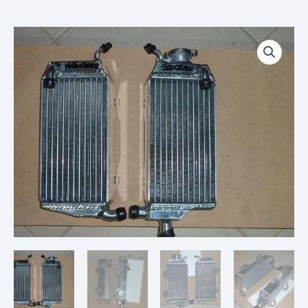
quantité
de
Paire
de
Radiateurs
500
CRAF
Cadre
Alu
CRF
250
04-
09
Moteur