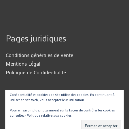
Pages juridiques
Conditions générales de vente
Mentions Légal
Politique de Confidentialité
Traduire
Confidentialité et cookies : ce site utilise des cookies. En continuant à
utiliser ce site Web, vous acceptez leur utilisation.
Pour en savoir plus, notamment sur la façon de contrôler les cookies,
consultez :
Politique relative aux cookies
Powered by
Translate