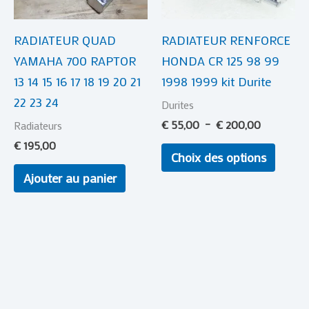
optio
RADIATEUR QUAD
RADIATEUR RENFORCE
peuve
YAMAHA 700 RAPTOR
HONDA CR 125 98 99
être
13 14 15 16 17 18 19 20 21
1998 1999 kit Durite
choisi
22 23 24
sur
Durites
la
€
55,00
–
€
200,00
Radiateurs
page
€
195,00
Choix des options
du
Ajouter au panier
produi