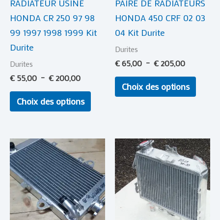
RADIATEUR USINE
PAIRE DE RADIATEURS
peuvent
peuve
HONDA CR 250 97 98
HONDA 450 CRF 02 03
être
être
99 1997 1998 1999 Kit
04 Kit Durite
choisies
choisi
Durite
sur
sur
Durites
la
la
€
65,00
–
€
205,00
Durites
page
page
€
55,00
–
€
200,00
Choix des options
du
du
Choix des options
produit
produi
Plage
Ce
de
produi
prix :
€ 55,00
a
à
plusie
€ 200,00
variat
Les