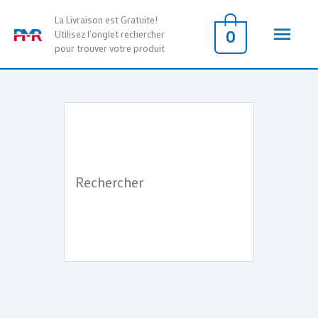
Aller
Men
La Livraison est Gratuite!
au
0
Utilisez l'onglet rechercher
pour trouver votre produit
contenu
princ