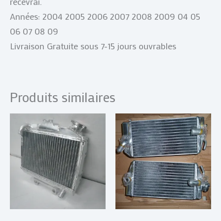
recevrai.
Années: 2004 2005 2006 2007 2008 2009 04 05
06 07 08 09
Livraison Gratuite sous 7-15 jours ouvrables
Produits similaires
Plage
Plage
Ce
Ce
de
de
produit
produi
prix :
prix :
€ 55,00
a
€ 65,00
a
à
à
plusieurs
plusie
€ 200,00
€ 205,00
variations.
variat
Les
Les
options
optio