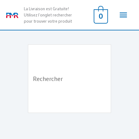
Aller
Men
La Livraison est Gratuite!
au
0
Utilisez l'onglet rechercher
pour trouver votre produit
contenu
princ