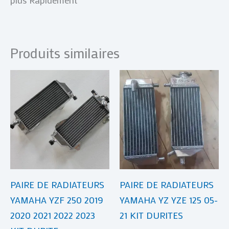
Produits similaires
Plage
Plage
Ce
Ce
de
de
produit
produi
prix :
prix :
€ 69,00
a
€ 65,00
a
à
à
plusieurs
plusie
€ 210,00
€ 209,00
variations.
variat
Les
Les
options
optio
PAIRE DE RADIATEURS
PAIRE DE RADIATEURS
peuvent
peuve
YAMAHA YZF 250 2019
YAMAHA YZ YZE 125 05-
être
être
2020 2021 2022 2023
21 KIT DURITES
choisies
choisi