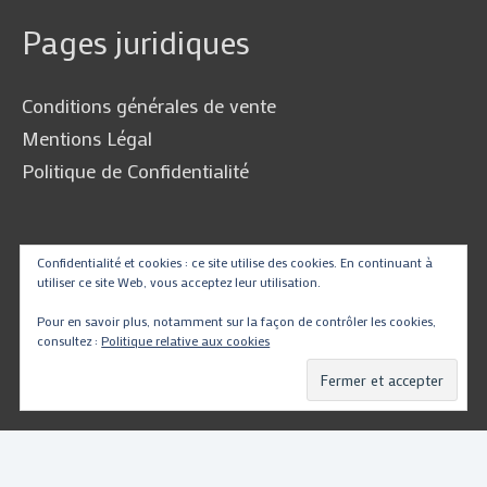
Pages juridiques
Conditions générales de vente
Mentions Légal
Politique de Confidentialité
Traduire
Confidentialité et cookies : ce site utilise des cookies. En continuant à
utiliser ce site Web, vous acceptez leur utilisation.
Pour en savoir plus, notamment sur la façon de contrôler les cookies,
consultez :
Politique relative aux cookies
Powered by
Translate