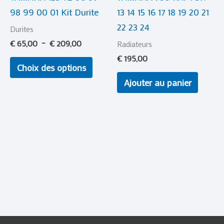
98 99 00 01 Kit Durite
13 14 15 16 17 18 19 20 21
choisies
22 23 24
sur
Durites
la
€
65,00
–
€
209,00
Radiateurs
page
€
195,00
Choix des options
du
Ajouter au panier
produit