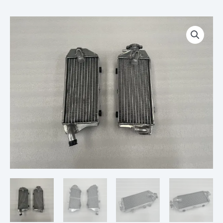
Plage
quantité
de
de
prix :
PAIRE
€ 115,00
DE
à
RADIATEUR
€ 215,00
KAWASAKI
KX450F
450
KXF
24
25
26
2024
2025