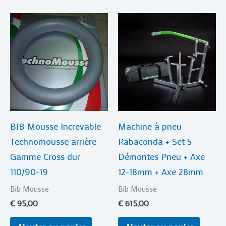
BIB Mousse Increvable
Machine à pneu
Technomousse arrière
Rabaconda + Set 5
Gamme Cross dur
Démontes Pneu + Axe
110/90-19
12-18mm + Axe 28mm
Bib Mousse
Bib Mousse
€
95,00
€
615,00