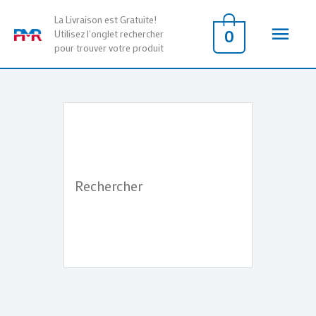
Aller
Men
La Livraison est Gratuite!
au
0
Utilisez l'onglet rechercher
pour trouver votre produit
contenu
princ