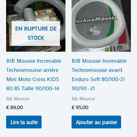
EN RUPTURE DE
STOCK
BIB Mousse Increvable
BIB Mousse Increvable
Technomousse arrière
Technomousse avant
Mini Moto Cross KIDS
Enduro Soft 80/100-21
80 85 Taille 90/100-14
90/90 -21
Bib Mousse
Bib Mousse
€
89,00
€
95,00
Lire la suite
Ajouter au panier