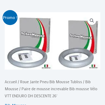
Le
Le
Promo !
prix
prix
initial
actuel
était :
est :
€ 160,00.
€ 100,00.
Accueil
/
Roue Jante Pneu Bib Mousse Tubliss
/
Bib
Mousse
/ Paire de mousse increvable Bib mousse Vélo
VTT ENDURO DH DESCENTE 26′