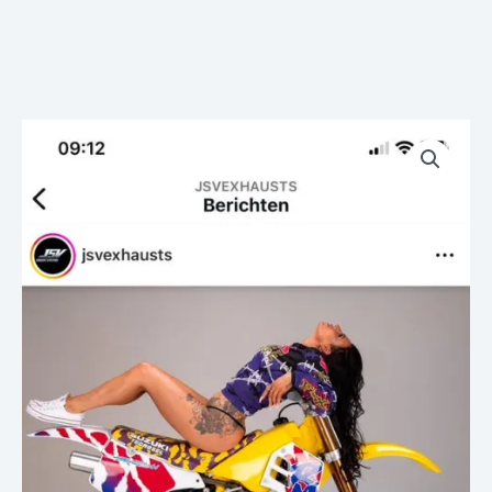
Plage
quantité
de
de
prix :
Ligne
€ 219,00
Pot
à
Echappement
€ 819,00
JSV
Cônes
Roulé
Soudé
et
Silencieux