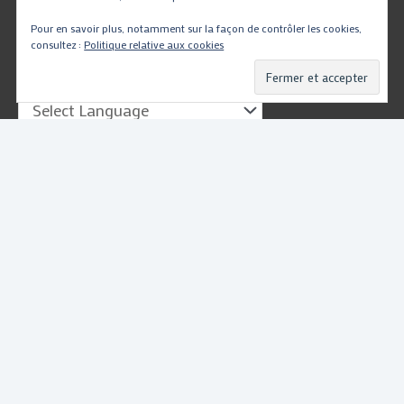
Pour en savoir plus, notamment sur la façon de contrôler les cookies,
Traduire
consultez :
Politique relative aux cookies
Powered by
Translate
Copyright © 2026
PartsMotoRacing