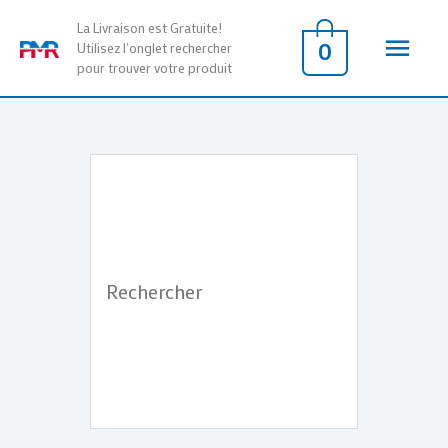
Aller
Men
La Livraison est Gratuite!
au
0
Utilisez l'onglet rechercher
pour trouver votre produit
contenu
princ