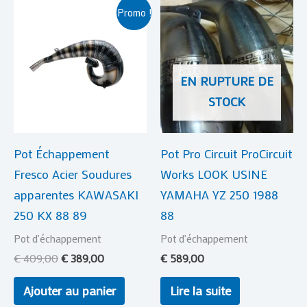
Le
Le
Promo !
prix
prix
initial
actuel
était :
est :
€ 409,00.
€ 389,00.
EN RUPTURE DE
STOCK
Pot Échappement
Pot Pro Circuit ProCircuit
Fresco Acier Soudures
Works LOOK USINE
apparentes KAWASAKI
YAMAHA YZ 250 1988
250 KX 88 89
88
Pot d'échappement
Pot d'échappement
€
409,00
€
389,00
€
589,00
Ajouter au panier
Lire la suite