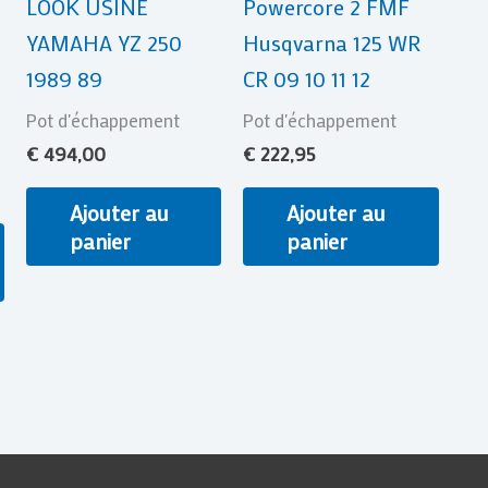
LOOK USINE
Powercore 2 FMF
être
YAMAHA YZ 250
Husqvarna 125 WR
choisies
1989 89
CR 09 10 11 12
sur
la
Pot d'échappement
Pot d'échappement
page
€
494,00
€
222,95
du
Ajouter au
Ajouter au
produit
panier
panier