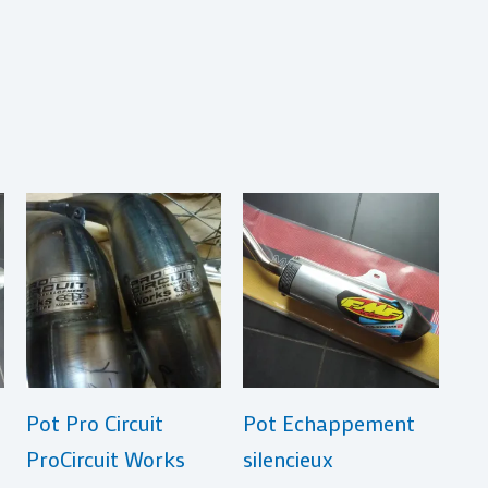
Plage
Ce
de
produit
rix :
€ 195,00
a
à
plusieurs
€ 569,00
variations.
Les
Pot Pro Circuit
Pot Echappement
options
ProCircuit Works
silencieux
peuvent