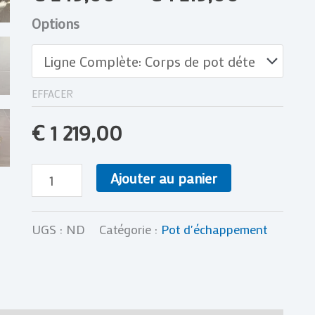
et
Options
Silencieux
Kawasaki
KX
EFFACER
500
€
1 219,00
R
88-
Ajouter au panier
04
UGS :
ND
Catégorie :
Pot d'échappement