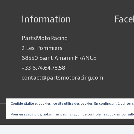
Information
Fac
PartsMotoRacing
2 Les Pommiers
68550 Saint Amarin FRANCE
+33 6.74.64.78.58
contact@partsmotoracing.com
Confidentialité et cookies : ce site utilise des cookies. En continuant à utiliser 
Pour en savoir plus, notamment sur la façon de contrôler les cookies, consult