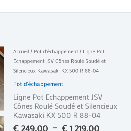
Plage
quantité
Accueil
/
Pot d'échappement
/ Ligne Pot
de
de
Echappement JSV Cônes Roulé Soudé et
prix :
Ligne
Silencieux Kawasaki KX 500 R 88-04
€ 249,0
Pot
Pot d'échappement
à
Echappement
Ligne Pot Echappement JSV
€ 1
JSV
Cônes Roulé Soudé et Silencieux
219,00
Cônes
Kawasaki KX 500 R 88-04
Roulé
€
249,00
–
€
1 219,00
Soudé