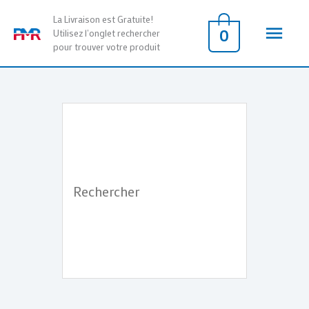
Aller
Men
La Livraison est Gratuite!
au
0
Utilisez l'onglet rechercher
pour trouver votre produit
contenu
princ