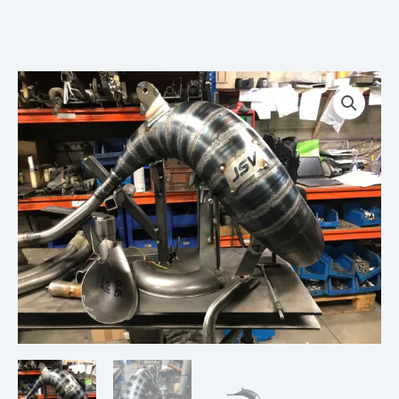
Plage
quantité
de
de
prix :
Ligne
€ 189,00
Pot
à
Echappement
€ 599,00
JSV
Cônes
Roulé
Soudé
et
Silencieux
KAWASAKI