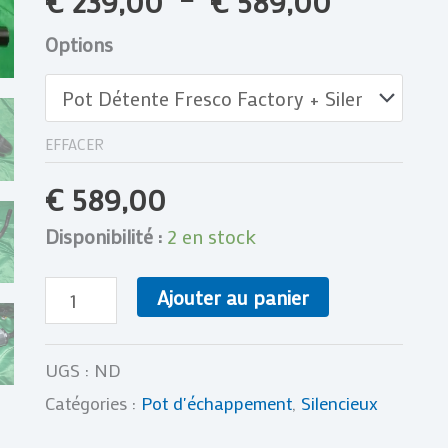
€
239,00
–
€
589,00
RR
2020
Options
2021
20
21
EFFACER
€
589,00
Disponibilité :
2 en stock
Ajouter au panier
UGS :
ND
Catégories :
Pot d'échappement
,
Silencieux