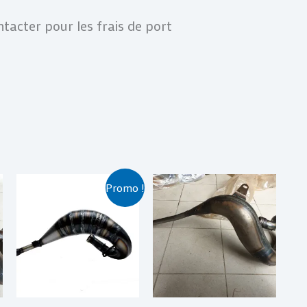
tacter pour les frais de port
Le
Le
Promo !
prix
prix
initial
actuel
était :
est :
€ 329,00.
€ 309,00.