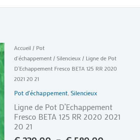
Plage
quantité
Accueil
/
Pot
de
de
d'échappement
/
Silencieux
/ Ligne de Pot
prix :
Ligne
D’Echappement Fresco BETA 125 RR 2020
€ 239,00
de
2021 20 21
à
Pot
Pot d'échappement
,
Silencieux
€ 589,0
D'Echappement
Ligne de Pot D’Echappement
Fresco
Fresco BETA 125 RR 2020 2021
BETA
20 21
125