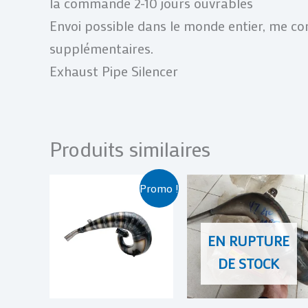
la commande 2-10 jours ouvrables
Envoi possible dans le monde entier, me con
supplémentaires.
Exhaust Pipe Silencer
Produits similaires
Le
Le
Promo !
prix
prix
initial
actuel
était :
est :
EN RUPTURE
€ 409,00.
€ 389,00.
DE STOCK