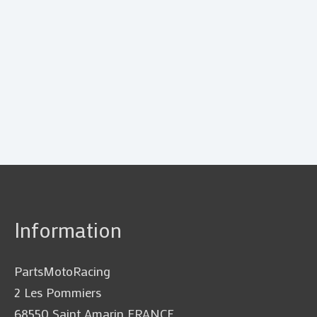
Information
PartsMotoRacing
2 Les Pommiers
68550 Saint Amarin FRANCE