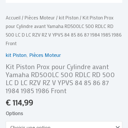
500
LC
Accueil
/
Pièces Moteur
/
kit Piston
/ Kit Piston Prox
D
pour Cylindre avant Yamaha RD500LC 500 RDLC RD
LC
500 LC D LC RZV RZ V YPVS 84 85 86 87 1984 1985 1986
RZV
Front
RZ
V
kit Piston
,
Pièces Moteur
YPVS
Kit Piston Prox pour Cylindre avant
84
Yamaha RD500LC 500 RDLC RD 500
85
LC D LC RZV RZ V YPVS 84 85 86 87
86
1984 1985 1986 Front
87
€
114,99
1984
1985
Options
1986