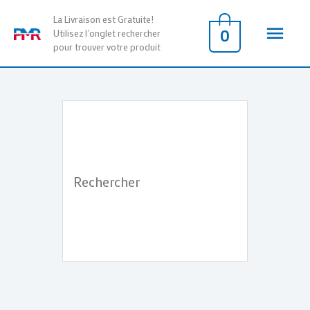
Aller
Men
La Livraison est Gratuite!
au
0
Utilisez l'onglet rechercher
pour trouver votre produit
contenu
princ