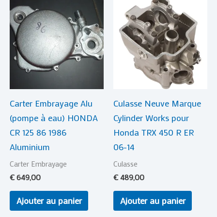
Carter Embrayage Alu
Culasse Neuve Marque
(pompe à eau) HONDA
Cylinder Works pour
CR 125 86 1986
Honda TRX 450 R ER
Aluminium
06-14
Carter Embrayage
Culasse
€
649,00
€
489,00
Ajouter au panier
Ajouter au panier