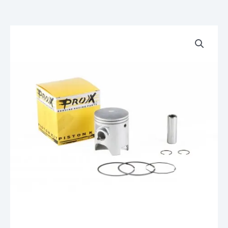
quantité
de
Kit
Piston
Prox
pour
Cylindre
avant
Yamaha
RD500LC
500
RDLC
RD