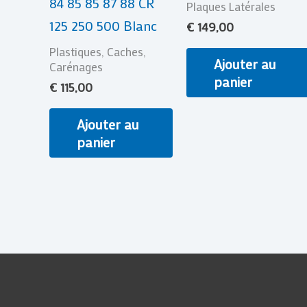
84 85 85 87 88 CR
Plaques Latérales
125 250 500 Blanc
€
149,00
Plastiques, Caches,
Ajouter au
Carénages
panier
€
115,00
Ajouter au
panier