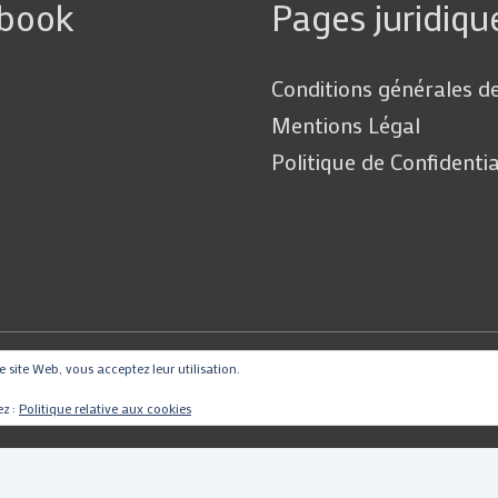
ebook
Pages juridiqu
Conditions générales d
Mentions Légal
Politique de Confidentia
ce site Web, vous acceptez leur utilisation.
Copyright © 2026
PartsMotoRacing
ez :
Politique relative aux cookies