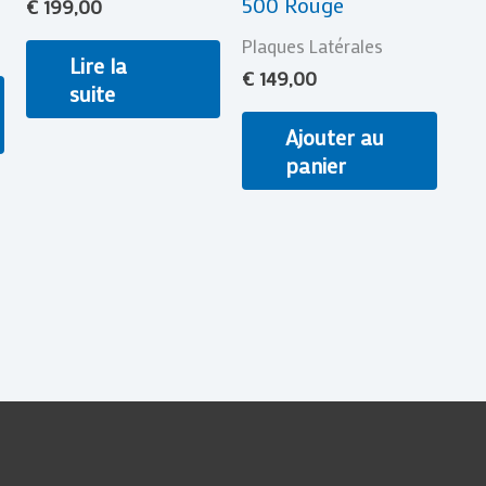
500 Rouge
€
199,00
Plaques Latérales
Lire la
€
149,00
suite
Ajouter au
panier