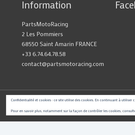
Information
Fac
PartsMotoRacing
2 Les Pommiers
68550 Saint Amarin FRANCE
+33 6.74.64.78.58
contact@partsmotoracing.com
Confidentialité et cookies : ce site utilise des cookies. En continuant à utiliser 
Pour en savoir plus, notamment sur la façon de contrôler les cookies, consult