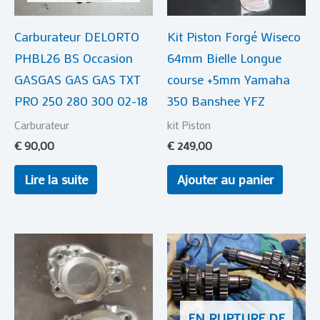
Carburateur DELORTO
Kit Piston Forgé Wiseco
PHBL26 BS Occasion
64mm Bielle Longue
GASGAS GAS GAS TXT
course +5mm Yamaha
PRO 250 280 300 02-18
350 Banshee YFZ
Carburateur
kit Piston
€
90,00
€
249,00
Lire la suite
Ajouter au panier
EN RUPTURE DE