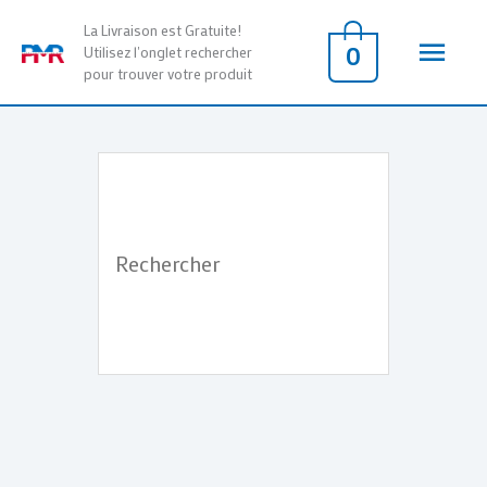
Aller
Men
La Livraison est Gratuite!
au
0
Utilisez l'onglet rechercher
pour trouver votre produit
contenu
princ