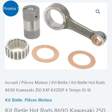
Le
Le
quantité
Promo !
prix
prix
de
initial
actuel
Kit
était :
est :
Bielle
€ 235,00.
€ 199,90.
Hot
Rods
8690
Kawasaki
250
KXF
KX250F
Accueil
/
Pièces Moteur
/
Kit Bielle
/ Kit Bielle Hot Rods
4
8690 Kawasaki 250 KXF KX250F 4 Temps 10-16
Temps
Kit Bielle
,
Pièces Moteur
10-
Kit Bielle Hot Rods 8690 Kawasaki 250
16