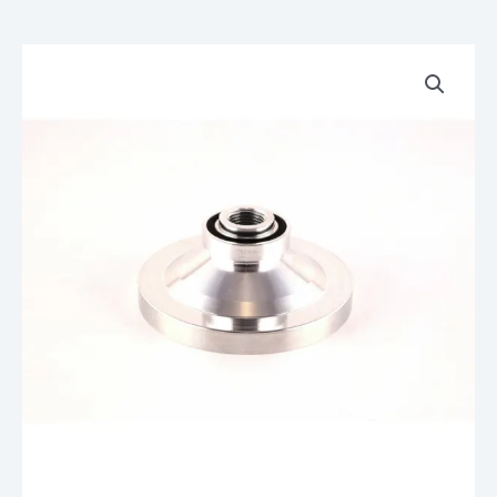
quantité
de
Dome
pour
Culasse
VHM
Yamaha
WR
WRZ
YZ
250
88
89
90