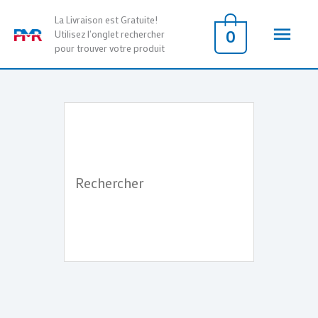
Aller
Men
La Livraison est Gratuite!
au
0
Utilisez l'onglet rechercher
pour trouver votre produit
contenu
princ