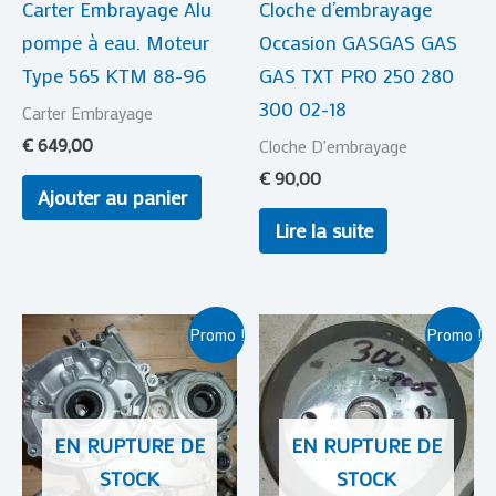
Carter Embrayage Alu
Cloche d’embrayage
pompe à eau. Moteur
Occasion GASGAS GAS
Type 565 KTM 88-96
GAS TXT PRO 250 280
300 02-18
Carter Embrayage
€
649,00
Cloche D'embrayage
€
90,00
Ajouter au panier
Lire la suite
Le
Le
Le
Le
Promo !
Promo !
prix
prix
prix
prix
initial
actuel
initial
actuel
était :
est :
était :
est :
€ 390,00.
€ 330,00.
€ 120,00.
€ 79,00.
EN RUPTURE DE
EN RUPTURE DE
STOCK
STOCK