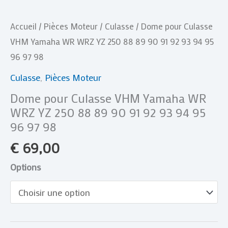
91
Accueil
/
Pièces Moteur
/
Culasse
/ Dome pour Culasse
92
VHM Yamaha WR WRZ YZ 250 88 89 90 91 92 93 94 95
93
96 97 98
94
95
Culasse
,
Pièces Moteur
96
Dome pour Culasse VHM Yamaha WR
97
WRZ YZ 250 88 89 90 91 92 93 94 95
98
96 97 98
€
69,00
Options