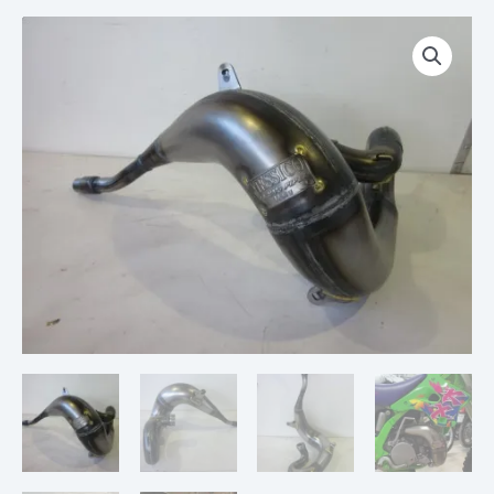
quantité
de
Corps
de
Pot
Echappement
Détente
MESSICO
Factory
KAWASAKI
250
KX
94-
02