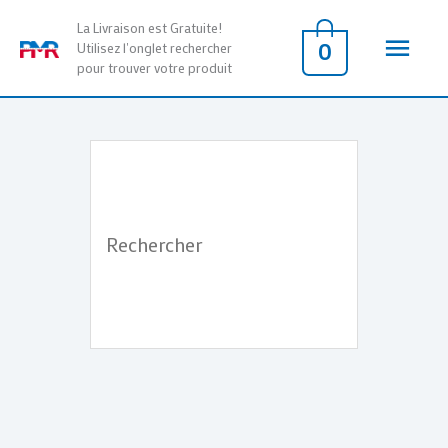
Aller
Men
La Livraison est Gratuite!
au
0
Utilisez l'onglet rechercher
pour trouver votre produit
contenu
princ