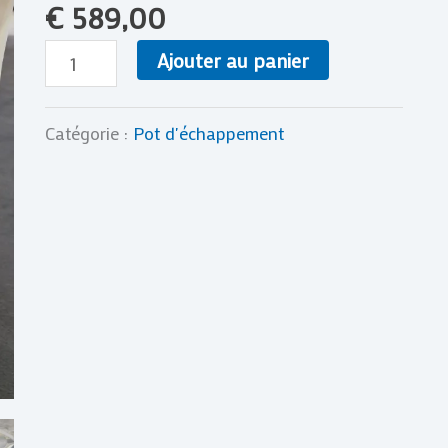
€
589,00
HUSQVARNA
LC
Ajouter au panier
CR
WR
Catégorie :
Pot d'échappement
400
84
1984