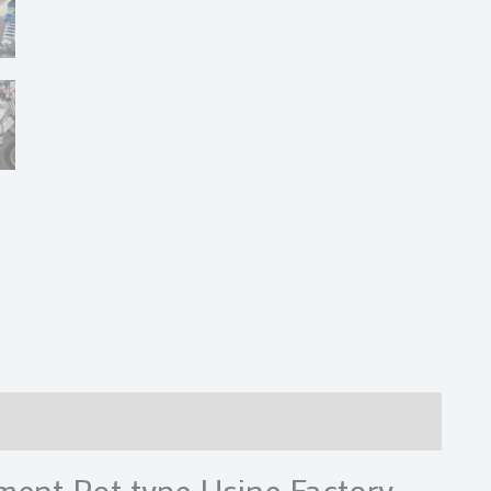
res
Avis (0)
ment Pot type Usine Factory