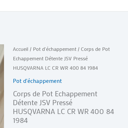
quantité
Accueil
/
Pot d'échappement
/ Corps de Pot
de
Echappement Détente JSV Pressé
Corps
HUSQVARNA LC CR WR 400 84 1984
de
Pot d'échappement
Pot
Corps de Pot Echappement
Echappement
Détente JSV Pressé
Détente
HUSQVARNA LC CR WR 400 84
JSV
1984
Pressé