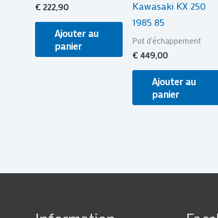
Kawasaki KX 250
€
222,90
1985 85
Ajouter au
Pot d'échappement
panier
€
449,00
Ajouter au
panier