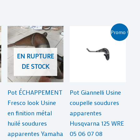
Le
Le
Promo !
prix
prix
initial
actuel
était :
est :
EN RUPTURE
€ 289,00.
€ 269,00.
DE STOCK
Pot ÉCHAPPEMENT
Pot Giannelli Usine
Fresco look Usine
coupelle soudures
en finition métal
apparentes
huilé soudures
Husqvarna 125 WRE
apparentes Yamaha
05 06 07 08