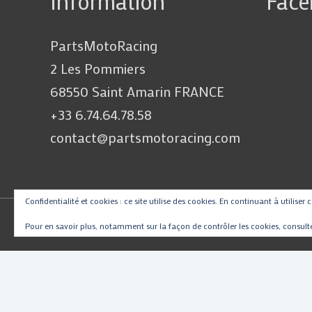
Information
Fac
PartsMotoRacing
2 Les Pommiers
68550 Saint Amarin FRANCE
+33 6.74.64.78.58
contact@partsmotoracing.com
Confidentialité et cookies : ce site utilise des cookies. En continuant à utiliser 
Pour en savoir plus, notamment sur la façon de contrôler les cookies, consult