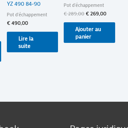
YZ 490 84-90
Pot d'échappement
€
289,00
€
269,00
Pot d'échappement
€
490,00
Ajouter au
panier
Lire la
suite