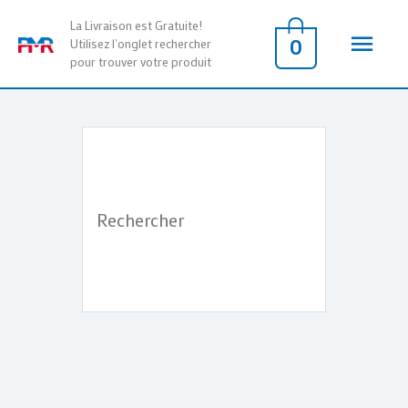
Aller
Men
La Livraison est Gratuite!
au
0
Utilisez l'onglet rechercher
pour trouver votre produit
contenu
princ