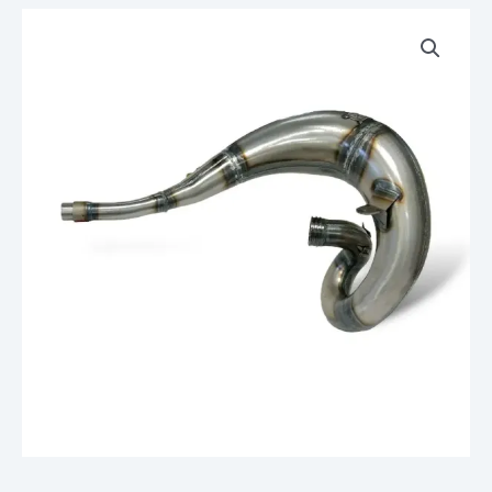
quantité
de
Corps
de
Pot
Echappement
Détente
DOMA
Factory
KAWASAKI
250
KX
92
93
1992