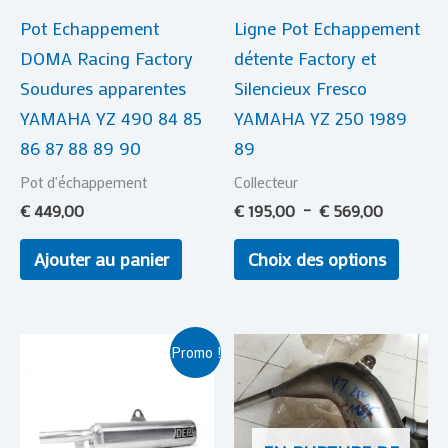
Pot Echappement
Ligne Pot Echappement
peuve
DOMA Racing Factory
détente Factory et
être
Soudures apparentes
Silencieux Fresco
choisi
YAMAHA YZ 490 84 85
YAMAHA YZ 250 1989
sur
86 87 88 89 90
89
la
page
Pot d'échappement
Collecteur
du
€
449,00
€
195,00
–
€
569,00
produi
Ajouter au panier
Choix des options
Le
Le
Promo !
prix
prix
initial
actuel
était :
est :
€ 179,00.
€ 169,00.