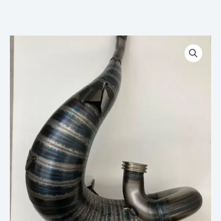
quantité
de
Corps
de
Pot
Echappement
Détente
Coupelles
roulé
soudé
Type
Usine
JSV