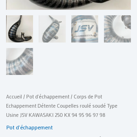
KAWASAKI
250
KX
94
95
96
97
98
Accueil
/
Pot d'échappement
/ Corps de Pot
Echappement Détente Coupelles roulé soudé Type
Usine JSV KAWASAKI 250 KX 94 95 96 97 98
Pot d'échappement