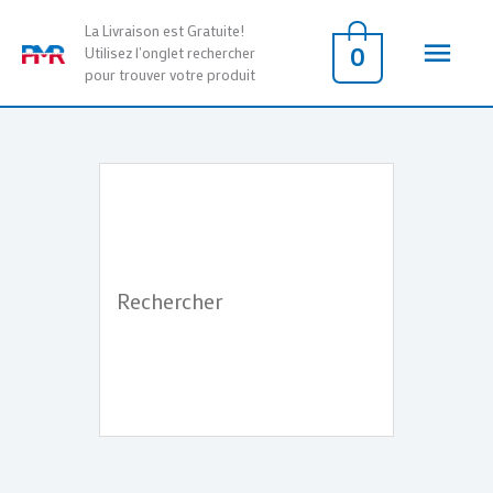
Aller
Men
La Livraison est Gratuite!
au
0
Utilisez l'onglet rechercher
pour trouver votre produit
contenu
princ