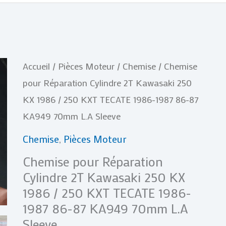
quantité
Accueil
/
Pièces Moteur
/
Chemise
/ Chemise
de
pour Réparation Cylindre 2T Kawasaki 250
Chemise
KX 1986 / 250 KXT TECATE 1986-1987 86-87
pour
KA949 70mm L.A Sleeve
Réparation
Chemise
,
Pièces Moteur
Cylindre
Chemise pour Réparation
2T
Cylindre 2T Kawasaki 250 KX
Kawasaki
1986 / 250 KXT TECATE 1986-
250
1987 86-87 KA949 70mm L.A
KX
Sleeve