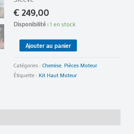
1986
€
249,00
/
250
Disponibilité :
1 en stock
KXT
TECATE
Ajouter au panier
1986-
1987
Catégories :
Chemise
,
Pièces Moteur
86-
Étiquette :
Kit Haut Moteur
87
KA949
70mm
L.A
res
Avis (0)
Sleeve