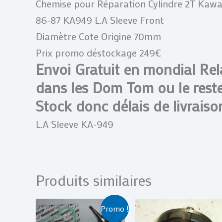
Chemise pour Réparation Cylindre 2T Kawa
86-87 KA949 L.A Sleeve Front
Diamètre Cote Origine 70mm
Prix promo déstockage 249€
Envoi Gratuit en mondial Rela
dans les Dom Tom ou le rest
Stock donc délais de livraiso
L.A Sleeve KA-949
Produits similaires
Le
Le
Promo !
prix
prix