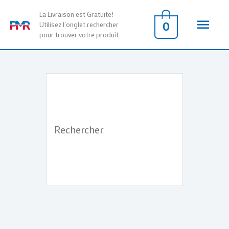
Aller
Men
La Livraison est Gratuite!
au
0
Utilisez l'onglet rechercher
pour trouver votre produit
contenu
princ