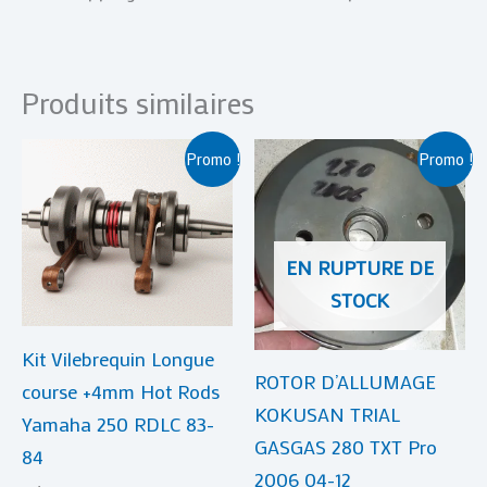
Produits similaires
Le
Le
Le
Le
Promo !
Promo !
prix
prix
prix
prix
initial
actuel
initial
actuel
était :
est :
était :
est :
€ 699,00.
€ 499,00.
€ 95,00.
€ 80,00.
EN RUPTURE DE
STOCK
Kit Vilebrequin Longue
ROTOR D’ALLUMAGE
course +4mm Hot Rods
KOKUSAN TRIAL
Yamaha 250 RDLC 83-
GASGAS 280 TXT Pro
84
2006 04-12