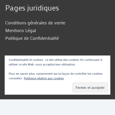
Pages juridiques
Conditions générales de vente
Mentions Légal
Politique de Confidentialité
Traduire
Confidentialité et cookies : ce site utilise des cookies. En continuant à
utiliser ce site Web, vous acceptez leur utilisation.
Pour en savoir plus, notamment sur la façon de contrôler les cookies,
consultez :
Politique relative aux cookies
Powered by
Translate