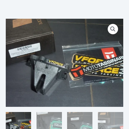
quantité
de
Boite
a
Clapets
V
Force
3
VFORCE
3
VFORCE3
SUZUKI
RM