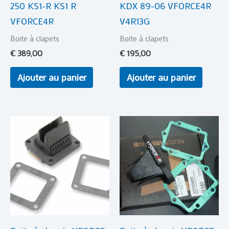
250 KS1-R KS1 R
KDX 89-06 VFORCE4R
VFORCE4R
V4R13G
Boite à clapets
Boite à clapets
€
389,00
€
195,00
Ajouter au panier
Ajouter au panier