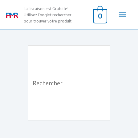
Aller
Men
La Livraison est Gratuite!
au
0
Utilisez l'onglet rechercher
pour trouver votre produit
contenu
princ