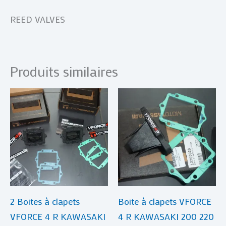
REED VALVES
Produits similaires
2 Boites à clapets
Boite à clapets VFORCE
VFORCE 4 R KAWASAKI
4 R KAWASAKI 200 220