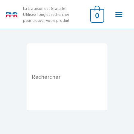
Aller
Men
La Livraison est Gratuite!
au
0
Utilisez l'onglet rechercher
pour trouver votre produit
contenu
princ