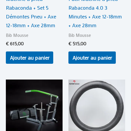
Rabaconda + Set 5
Rabaconda 4.0 3
Démontes Pneu + Axe
Minutes + Axe 12-18mm
12-18mm + Axe 28mm
+ Axe 28mm
Bib Mousse
Bib Mousse
€
615,00
€
515,00
Ajouter au panier
Ajouter au panier