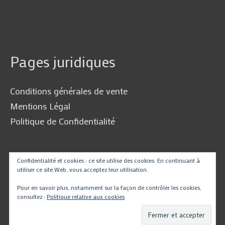
Pages juridiques
Conditions générales de vente
Mentions Légal
Politique de Confidentialité
Traduire
Confidentialité et cookies : ce site utilise des cookies. En continuant à
utiliser ce site Web, vous acceptez leur utilisation.
Pour en savoir plus, notamment sur la façon de contrôler les cookies,
consultez :
Politique relative aux cookies
Powered by
Translate