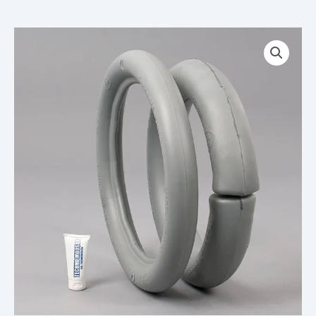
quantité
de
BIB
Mousse
Increvable
Technomousse
avant
Mini
Moto
Cross
KIDS
KTM
65
SX